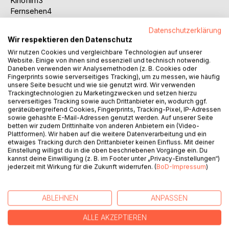
Kinofilm3
Fernsehen4
Technische Entwicklung des Fernsehtons - Wegbereitung
Datenschutzerklärung
für Sounddesign5
Wir respektieren den Datenschutz
Allgemeine Historie des Fernsehens in Deutschland
Wir nutzen Cookies und vergleichbare Technologien auf unserer
(Überblick)6
Website. Einige von ihnen sind essenziell und technisch notwendig.
Tonaufnahme im Fernsehstudio7
Daneben verwenden wir Analysemethoden (z. B. Cookies oder
Synchronisation von Bild und Ton11
Fingerprints sowie serverseitiges Tracking), um zu messen, wie häufig
unsere Seite besucht und wie sie genutzt wird. Wir verwenden
Tonaufzeichnung zu Zeiten der Fernseharbeit mit Film18
Trackingtechnologien zu Marketingzwecken und setzen hierzu
Audioausstattung der wichtigsten MAZ-Formate20
serverseitiges Tracking sowie auch Drittanbieter ein, wodurch ggf.
Stereofonie und Surroundton28
geräteübergreifend Cookies, Fingerprints, Tracking-Pixel, IP-Adressen
Digitale Audioworkstations (Überblick)30
sowie gehashte E-Mail-Adressen genutzt werden. Auf unserer Seite
betten wir zudem Drittinhalte von anderen Anbietern ein (Video-
Grundlagen des Hörprozesses - Voraussetzung zur
Plattformen). Wir haben auf die weitere Datenverarbeitung und ein
akustischen Gestaltung33
etwaiges Tracking durch den Drittanbieter keinen Einfluss. Mit deiner
Schallerzeugung und Schallausbreitung33
Einstellung willigst du in die oben beschriebenen Vorgänge ein. Du
kannst deine Einwilligung (z. B. im Footer unter „Privacy-Einstellungen“)
Ton, Klang und Geräusch35
jederzeit mit Wirkung für die Zukunft widerrufen. (
BoD-Impressum
)
Hörphysiologie, Hörwahrnehmung und
Informationsverarbeitung im Gehirn40
Aspekte der Hörwahrnehmung von Musik45
ABLEHNEN
ANPASSEN
Komponenten des Sounddesigns bei der Fernseharbeit47
Der Einsatz von Musik, Geräusch und Sprache47
ALLE AKZEPTIEREN
Musik47