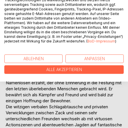
Zack gerät in eine persönliche Krise, denn als Soulstreamer
serverseitiges Tracking sowie auch Drittanbieter ein, wodurch ggf.
geräteübergreifend Cookies, Fingerprints, Tracking-Pixel, IP-Adressen
muss er töten, was seinen menschlichen Werten
sowie gehashte E-Mail-Adressen genutzt werden. Auf unserer Seite
widerspricht. Doch er fängt sich wieder und kann die
betten wir zudem Drittinhalte von anderen Anbietern ein (Video-
abtrünnigen Wächter überzeugen, sich ihm anzuschließen.
Plattformen). Wir haben auf die weitere Datenverarbeitung und ein
etwaiges Tracking durch den Drittanbieter keinen Einfluss. Mit deiner
Er erfährt, wer Merclan, der Teufel, ist und dass hinter
Einstellung willigst du in die oben beschriebenen Vorgänge ein. Du
diesem ein noch furchterregender Gegner lauert: ein
kannst deine Einwilligung (z. B. im Footer unter „Privacy-Einstellungen“)
selbsternannter König, der die Macht in der Festung an sich
jederzeit mit Wirkung für die Zukunft widerrufen. (
BoD-Impressum
)
reißen will. So machen Zack und seine Getreuen sich auf
zur letzten, alles entscheidenden Schlacht um den
Systemkern der Festung ...
ABLEHNEN
ANPASSEN
ALLE AKZEPTIEREN
Vor dem Hintergrund einer Zukunftswelt mit faszinierender
Technologie wird die Geschichte eines zunächst
Namenlosen erzählt, der ohne Erinnerung in die Festung mit
den letzten überlebenden Menschen gebracht wird. Er
bewährt sich als Kämpfer und Freund und wird bald zur
einzigen Hoffnung der Bewohner.
Die witzigen verbalen Schlagabtausche und privaten
Verwicklungen zwischen Zack und seinen sehr
unterschiedlichen Freunden wechseln ab mit virtuosen
Actionszenen und abenteuerlichen Jagden auf fantastische