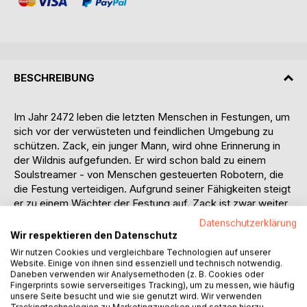
BESCHREIBUNG
Im Jahr 2472 leben die letzten Menschen in Festungen, um
sich vor der verwüsteten und feindlichen Umgebung zu
schützen. Zack, ein junger Mann, wird ohne Erinnerung in
der Wildnis aufgefunden. Er wird schon bald zu einem
Soulstreamer - von Menschen gesteuerten Robotern, die
die Festung verteidigen. Aufgrund seiner Fähigkeiten steigt
er zu einem Wächter der Festung auf. Zack ist zwar weiter
auf der Suche nach seiner Herkunft, doch er will auch die
Datenschutzerklärung
Festung verteidigen, denn hier hat er Freunde gefunden
Wir respektieren den Datenschutz
und eine Aufgabe, die ihn erfüllt.
Wir nutzen Cookies und vergleichbare Technologien auf unserer
Aber die Festungsbewohner vertrauen den Wächtern
Website. Einige von ihnen sind essenziell und technisch notwendig.
immer weniger, sie halten sie für korrupt und faul. Noch
Daneben verwenden wir Analysemethoden (z. B. Cookies oder
Fingerprints sowie serverseitiges Tracking), um zu messen, wie häufig
dazu müssen sich die wenigen ehrlichen Wächter gegen
unsere Seite besucht und wie sie genutzt wird. Wir verwenden
eine feindliche Organisation in den eigenen Reihen wehren.
Trackingtechnologien zu Marketingzwecken und setzen hierzu