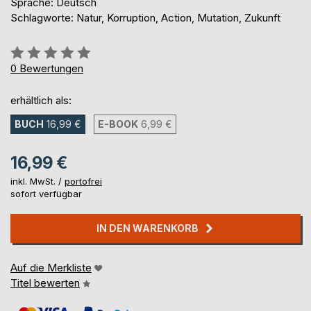
Sprache: Deutsch
Schlagworte: Natur, Korruption, Action, Mutation, Zukunft
Bewertung::
0%
0
Bewertungen
erhältlich als:
BUCH
16,99 €
E-BOOK
6,99 €
16,99 €
inkl. MwSt. /
portofrei
sofort verfügbar
IN DEN WARENKORB
Auf die Merkliste
Titel bewerten