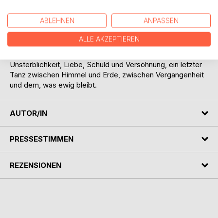
von Hoffnung, Liebe und Erfüllung.
Was sie alle nicht ahnen: Keltos, der Göttervater von Sirona
ABLEHNEN
ANPASSEN
und Teutates, hat eigene Pläne. Und er duldet keine
Grenzen, weder menschlich noch göttlich.
ALLE AKZEPTIEREN
SOULS OF THE IMMORTAL BROTHERHOOD X ist der
dramatische Abschluss der zehnbändigen Saga über
Unsterblichkeit, Liebe, Schuld und Versöhnung, ein letzter
Tanz zwischen Himmel und Erde, zwischen Vergangenheit
und dem, was ewig bleibt.
AUTOR/IN
PRESSESTIMMEN
REZENSIONEN