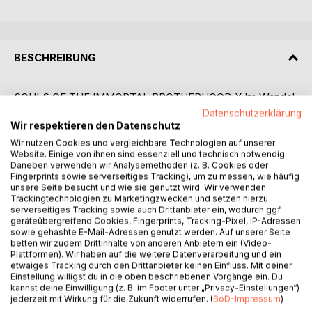
BESCHREIBUNG
SOULS OF THE IMMORTAL BROTHERHOOD X Im Wandel
der Zeit
Datenschutzerklärung
Während Darken alles riskiert, um ein geheimes Uranlager
Wir respektieren den Datenschutz
aus dem Irak zu schaffen, entdeckt David im afrikanischen
Wir nutzen Cookies und vergleichbare Technologien auf unserer
Website. Einige von ihnen sind essenziell und technisch notwendig.
Busch eine verletzte Frau, ohne zu ahnen, welche
Daneben verwenden wir Analysemethoden (z. B. Cookies oder
Kettenreaktion er damit auslöst.
Fingerprints sowie serverseitiges Tracking), um zu messen, wie häufig
Teutates, einst gehasst, gelingt das Unfassbare: Er rettet
unsere Seite besucht und wie sie genutzt wird. Wir verwenden
die Frauen der Bruderschaft und opfert beinahe sein
Trackingtechnologien zu Marketingzwecken und setzen hierzu
serverseitiges Tracking sowie auch Drittanbieter ein, wodurch ggf.
eigenes Leben. Die Brüder beginnen, ihm wieder zu
geräteübergreifend Cookies, Fingerprints, Tracking-Pixel, IP-Adressen
vertrauen. Doch während im Irak Schüsse fallen und Sirona
sowie gehashte E-Mail-Adressen genutzt werden. Auf unserer Seite
schwer verletzt zu Boden geht, entzündet Teutates einen
betten wir zudem Drittinhalte von anderen Anbietern ein (Video-
Plattformen). Wir haben auf die weitere Datenverarbeitung und ein
internationalen Konflikt, direkt mit dem Präsidenten der
etwaiges Tracking durch den Drittanbieter keinen Einfluss. Mit deiner
Vereinigten Staaten.
Einstellung willigst du in die oben beschriebenen Vorgänge ein. Du
Doch all das wird überstrahlt von einem stillen Wunder:
kannst deine Einwilligung (z. B. im Footer unter „Privacy-Einstellungen“)
jederzeit mit Wirkung für die Zukunft widerrufen. (
BoD-Impressum
)
Sirona schenkt Darken Zwillinge, ein tief ersehntes Zeichen