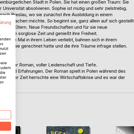
kleinbürgerlichen Stadt in Polen. Sie hat einen großen Traum: Sie
niversität absolvieren. Sophie ist mutig und sehr zielstrebig.
 nach Breslau, wo sie zunächst ihre Ausbildung in einem
gie machen möchte. So beginnt sie, ganz allein auf sich gestellt
lärung
n ihren Eltern. Neue Freundschaften und für sie neue
ebt eine sorglose Zeit und genießt ihre Freiheit.
.
wenden
ersten Mal in ihrem Leben verliebt, bahnen sich in ihrem
es
n sie nie gerechnet hatte und die ihre Träume infrage stellen.
nutzt
ithält.
tzen
owie
wegender Roman, voller Leidenschaft und Tiefe.
 zudem
nissen und Erfahrungen. Der Roman spielt in Polen während des
 die
Zu dieser Zeit herrschte eine Wirtschaftskrise und es war der
eter
nen
".
D