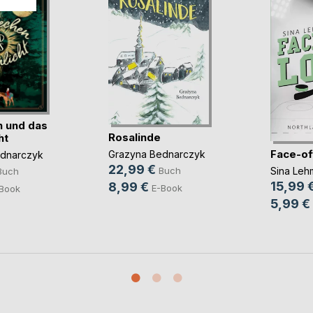
 und das
Rosalinde
ht
Face-of
Grazyna Bednarczyk
dnarczyk
22,99 €
Buch
Sina Leh
Buch
15,99 
8,99 €
E-Book
Book
5,99 €