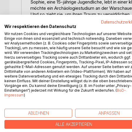
Sophie, eine 15-jährige Jugendliche, lebt in einer 
möchte ein Archäologiestudium an der Warschauer U
Und so zieht sie, um ihren Traum zu verwirklichen,
außergewöhnlichen Beruf zur Technikerin der Geolo
Datenschutzerk
in einer fremden Stadt ein neues Leben, fernab vo
Wir respektieren den Datenschutz
feministische Ideologien warten auf sie. Sophie erl
Wir nutzen Cookies und vergleichbare Technologien auf unserer Website
Einige von ihnen sind essenziell und technisch notwendig. Daneben ver
Doch während es Sophie gut geht und sie sich zum 
wir Analysemethoden (z. B. Cookies oder Fingerprints sowie serverseitig
Elternhaus dramatische Veränderungen an, mit dene
Tracking), um zu messen, wie häufig unsere Seite besucht und wie sie ge
Noch ahnt sie nicht, was das Schicksal für sie bere
wird. Wir verwenden Trackingtechnologien zu Marketingzwecken und se
hierzu serverseitiges Tracking sowie auch Drittanbieter ein, wodurch ggf.
geräteübergreifend Cookies, Fingerprints, Tracking-Pixel, IP-Adressen s
"Sophie - One-Way-Ticket nach Berlin" ist ein be
gehashte E-Mail-Adressen genutzt werden. Auf unserer Seite betten wir
Er ist reich an authentischen, ergreifenden Erleb
Drittinhalte von anderen Anbietern ein (Video-Plattformen). Wir haben auf
sozialistischen Regimes in den 1970/80er-Jahren. 
weitere Datenverarbeitung und ein etwaiges Tracking durch den Drittanbi
keinen Einfluss. Mit deiner Einstellung willigst du in die oben beschriebe
Anfang der Gewerkschaftsbewegung "Solidarnosc
Vorgänge ein. Du kannst deine Einwilligung (z. B. im Footer unter „Privacy-
Einstellungen“) jederzeit mit Wirkung für die Zukunft widerrufen. (
BoD-
Impressum
)
WEITERE TITEL BEI
Bo
ABLEHNEN
ANPASSEN
ALLE AKZEPTIEREN