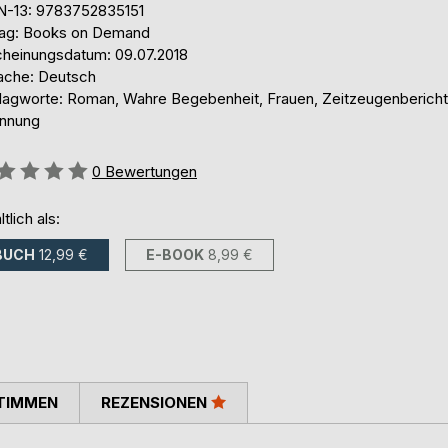
N-13: 9783752835151
lag: Books on Demand
cheinungsdatum: 09.07.2018
ache: Deutsch
lagworte: Roman, Wahre Begebenheit, Frauen, Zeitzeugenbericht
nnung
ertung::
0
Bewertungen
ltlich als:
BUCH
12,99 €
E-BOOK
8,99 €
TIMMEN
REZENSIONEN