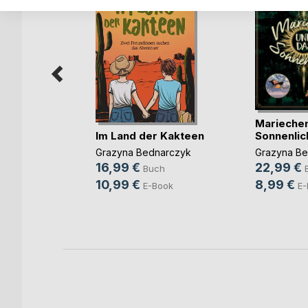
Mariechen
Im Land der Kakteen
Sonnenlic
Grazyna Bednarczyk
Grazyna Be
16,99 €
22,99 €
Buch
ch
10,99 €
8,99 €
E-Book
E-