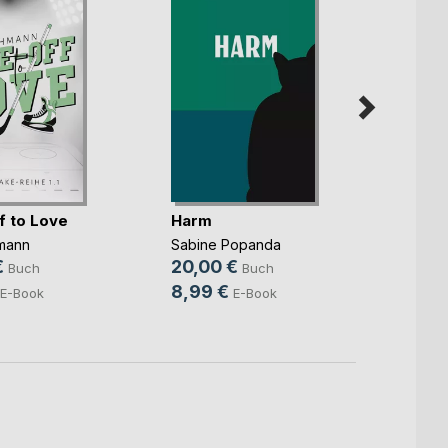
f to Love
Harm
Hinte
liegt
mann
Sabine Popanda
Marc St
€
20,00 €
Buch
Buch
14,9
8,99 €
E-Book
E-Book
4,99