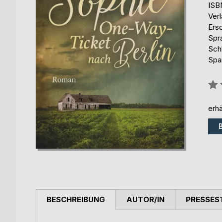
ISB
Ver
Ers
Spr
Sch
Spa
Bew
0%
erhä
BESCHREIBUNG
AUTOR/IN
PRESSES