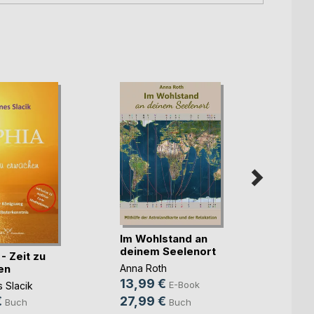
Im Wohlstand an
Ein n
deinem Seelenort
gebe i
- Zeit zu
en
Anna Roth
Michae
13,99 €
4,49
E-Book
 Slacik
27,99 €
10,0
€
Buch
Buch