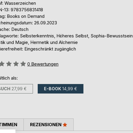
: Wasserzeichen
N-13: 9783756831418
lag: Books on Demand
cheinungsdatum: 26.09.2023
ache: Deutsch
lagworte: Selbsterkenntnis, Höheres Selbst, Sophia-Bewusstsein
tik und Magie, Hermetik und Alchemie
ierefreiheit: Eingeschränkt zugänglich
ertung::
0
Bewertungen
ltlich als:
BUCH
27,99 €
E-BOOK
14,99 €
TIMMEN
REZENSIONEN