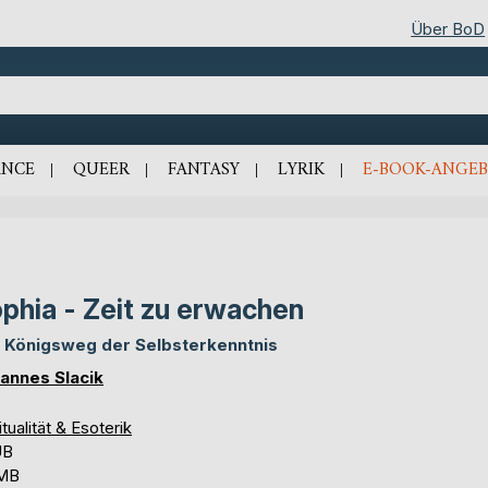
Über BoD
NCE
QUEER
FANTASY
LYRIK
E-BOOK-ANGEB
phia - Zeit zu erwachen
 Königsweg der Selbsterkenntnis
annes Slacik
itualität & Esoterik
UB
 MB