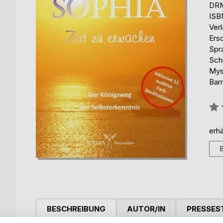
DRM
ISB
Ver
Ers
Spr
Sch
Mys
Barr
Bew
0%
erhä
BESCHREIBUNG
AUTOR/IN
PRESSES