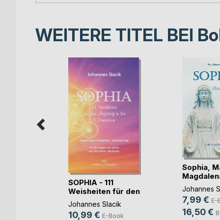
WEITERE TITEL BEI
Bo
Leben
Sophia, M
od!
Magdalena
SOPHIA - 111
divin(...)
lome
Johannes S
Weisheiten für den
7,99 €
Au(...)
ok
E-
Johannes Slacik
16,50 €
B
10,99 €
E-Book