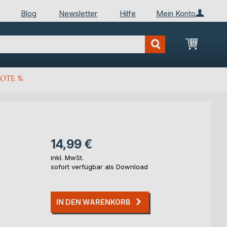
Blog
Newsletter
Hilfe
Mein Konto
Mein Wa
OTE %
14,99 €
inkl. MwSt.
sofort verfügbar als Download
IN DEN WARENKORB