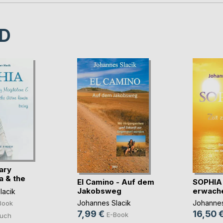
D
ary
 & the
El Camino - Auf dem
SOPHIA 
Jakobsweg
erwach
lacik
Johannes Slacik
Johannes
Book
7,99 €
16,50 
E-Book
uch