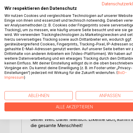
Datenschutzerk
Hast du den Mut, dem zu folgen, was du hörst?
Wir respektieren den Datenschutz
Wir nutzen Cookies und vergleichbare Technologien auf unserer Website
Das wird das Ende der Kriege sein, das Ende des
Einige von ihnen sind essenziell und technisch notwendig. Daneben ver
wir Analysemethoden (z. B. Cookies oder Fingerprints sowie serverseitig
Körperbewusstseins, unserer seelischen Verbindun
Tracking), um zu messen, wie häufig unsere Seite besucht und wie sie ge
göttlichen Liebe. Wenn wir das in uns wieder erke
wird. Wir verwenden Trackingtechnologien zu Marketingzwecken und se
vorlebte, neu geboren werden.
hierzu serverseitiges Tracking sowie auch Drittanbieter ein, wodurch ggf.
geräteübergreifend Cookies, Fingerprints, Tracking-Pixel, IP-Adressen s
gehashte E-Mail-Adressen genutzt werden. Auf unserer Seite betten wir
Auf der Suche nach dem Sinn des Lebens und dem
Drittinhalte von anderen Anbietern ein (Video-Plattformen). Wir haben auf
religionsphilosophisches Studium widmete sich Dr
weitere Datenverarbeitung und ein etwaiges Tracking durch den Drittanbi
Zusammenhänge verstehen. Nach dem Tod seines Va
keinen Einfluss. Mit deiner Einstellung willigst du in die oben beschriebe
Vorgänge ein. Du kannst deine Einwilligung (z. B. im Footer unter „Privacy-
veränderten. Mit diesem Buch präsentiert er sein
Einstellungen“) jederzeit mit Wirkung für die Zukunft widerrufen. (
BoD-
anthroposophischen sowie karmelitischen und jüdi
Impressum
)
bewusstseinserhöhend den Königsweg der Selbste
Mit vielen Beispielen und Meditationen verbindet
Emanationen des symbolhaften Lebensbaumes und 
ABLEHNEN
ANPASSEN
Er erklärt, weshalb unser vermeintliches Schicksa
Dieses Buch wird dein Leben nachhaltig verändern
ALLE AKZEPTIEREN
Illusionen der Welt zu durchschauen, auf dein Her
deiner Welt. Daher Mensch: Erkenne dich, komm in
die gesamte Menschheit!