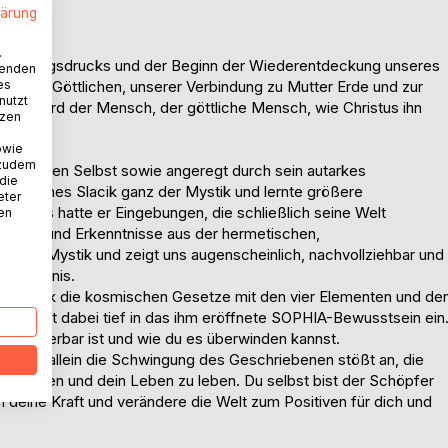
lärung
.
 Leistungsdrucks und der Beginn der Wiederentdeckung unseres
wenden
es
g zum Göttlichen, unserer Verbindung zu Mutter Erde und zur
nutzt
nnen, wird der Mensch, der göttliche Mensch, wie Christus ihn
tzen
owie
 zudem
 höheren Selbst sowie angeregt durch sein autarkes
 die
. Johannes Slacik ganz der Mystik und lernte größere
eter
ters hatte er Eingebungen, die schließlich seine Welt
nen
e Reise und Erkenntnisse aus der hermetischen,
schen Mystik und zeigt uns augenscheinlich, nachvollziehbar und
rkenntnis.
 Dr. Slacik die kosmischen Gesetze mit den vier Elementen und de
taucht dabei tief in das ihm eröffnete SOPHIA-Bewusstsein ein
l veränderbar ist und wie du es überwinden kannst.
, denn allein die Schwingung des Geschriebenen stößt an, die
z zu hören und dein Leben zu leben. Du selbst bist der Schöpfer
 deine Kraft und verändere die Welt zum Positiven für dich und