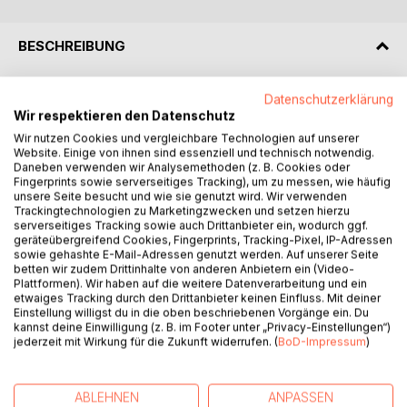
BESCHREIBUNG
In seiner SONNTAGSROMAN-Romanovelle strebt dieser
Datenschutzerklärung
Wir respektieren den Datenschutz
Andris im Klausens den Ereignissen nach, welche an jenem
Tag, jenem 14.4.2024 [14.4.24] abgespult werden könnten
Wir nutzen Cookies und vergleichbare Technologien auf unserer
Website. Einige von ihnen sind essenziell und technisch notwendig.
und auch tatwirkwesentlich dann geschehen sein sollen.
Daneben verwenden wir Analysemethoden (z. B. Cookies oder
Das Fliegende erkennt das "Seiwesentliche" der
Fingerprints sowie serverseitiges Tracking), um zu messen, wie häufig
Existenzholprigkeit in der Qualität des Grämlichen der
unsere Seite besucht und wie sie genutzt wird. Wir verwenden
Trackingtechnologien zu Marketingzwecken und setzen hierzu
Königkeitszeit zu einer sehr mitheischenden Drohnen-
serverseitiges Tracking sowie auch Drittanbieter ein, wodurch ggf.
Geschichte. Da wäre Drari, 67, getrennt lebend, und die
geräteübergreifend Cookies, Fingerprints, Tracking-Pixel, IP-Adressen
Uraltliebe Anninchen, zufällig für ein Seminar in der Stadt
sowie gehashte E-Mail-Adressen genutzt werden. Auf unserer Seite
Huff. Sie, die Sozialarbeiterin, sucht ihn auf, der sich von
betten wir zudem Drittinhalte von anderen Anbietern ein (Video-
Plattformen). Wir haben auf die weitere Datenverarbeitung und ein
Susi getrennt hat und nun alleine lebt. Was kann noch
etwaiges Tracking durch den Drittanbieter keinen Einfluss. Mit deiner
werden? Es geht um die Welt, die Kriege ... und immer
Einstellung willigst du in die oben beschriebenen Vorgänge ein. Du
wieder um Drohnen. Alle wollen was erobern. Susi wird aus
kannst deine Einwilligung (z. B. im Footer unter „Privacy-Einstellungen“)
jederzeit mit Wirkung für die Zukunft widerrufen. (
BoD-Impressum
)
Karlsruhe erwartet, denn in dem Haus in Huff gab es einen
kleinen Schwelbrand. Der Iran attackiert Israel mit 300
Drohnen und Raketen, alles am 14.4.2024. Die ganze
ABLEHNEN
ANPASSEN
Lebensbilanz wird hinterfragt, Anninchen und Dadri spielen