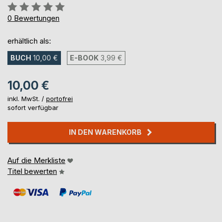
Bewertung::
0%
0
Bewertungen
erhältlich als:
BUCH
10,00 €
E-BOOK
3,99 €
10,00 €
inkl. MwSt. /
portofrei
sofort verfügbar
IN DEN WARENKORB
Auf die Merkliste
Titel bewerten