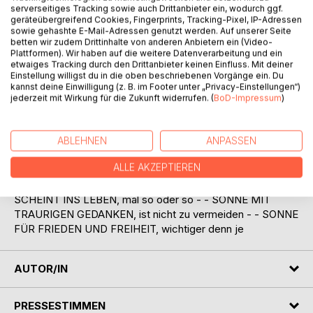
serverseitiges Tracking sowie auch Drittanbieter ein, wodurch ggf.
geräteübergreifend Cookies, Fingerprints, Tracking-Pixel, IP-Adressen
sowie gehashte E-Mail-Adressen genutzt werden. Auf unserer Seite
betten wir zudem Drittinhalte von anderen Anbietern ein (Video-
Plattformen). Wir haben auf die weitere Datenverarbeitung und ein
etwaiges Tracking durch den Drittanbieter keinen Einfluss. Mit deiner
BESCHREIBUNG
Einstellung willigst du in die oben beschriebenen Vorgänge ein. Du
kannst deine Einwilligung (z. B. im Footer unter „Privacy-Einstellungen“)
jederzeit mit Wirkung für die Zukunft widerrufen. (
BoD-Impressum
)
Sonne
Wärmende Poesie
ABLEHNEN
ANPASSEN
SONNE DES HERZENS, erfreut uns alle - - SONNE IM
ALLE AKZEPTIEREN
ALLTAG, scheint hell, oder ist wolkig - - SONNE IST
WELTUMSPANNEND, auf allen Erdteilen - - SONNE
SCHEINT INS LEBEN, mal so oder so - - SONNE MIT
TRAURIGEN GEDANKEN, ist nicht zu vermeiden - - SONNE
FÜR FRIEDEN UND FREIHEIT, wichtiger denn je
AUTOR/IN
PRESSESTIMMEN