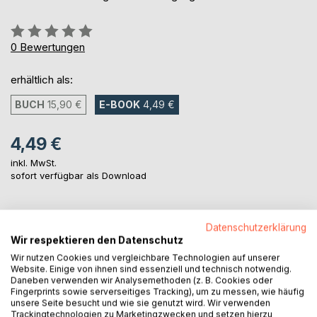
Bewertung::
0%
0
Bewertungen
erhältlich als:
BUCH
15,90 €
E-BOOK
4,49 €
4,49 €
inkl. MwSt.
sofort verfügbar als Download
IN DEN WARENKORB
Datenschutzerklärung
Wir respektieren den Datenschutz
Wir nutzen Cookies und vergleichbare Technologien auf unserer
Auf die Merkliste
Website. Einige von ihnen sind essenziell und technisch notwendig.
Titel bewerten
Daneben verwenden wir Analysemethoden (z. B. Cookies oder
Fingerprints sowie serverseitiges Tracking), um zu messen, wie häufig
unsere Seite besucht und wie sie genutzt wird. Wir verwenden
Trackingtechnologien zu Marketingzwecken und setzen hierzu