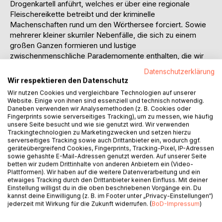
Drogenkartell anführt, welches er über eine regionale
Fleischereikette betreibt und der kriminelle
Machenschaften rund um den Wörthersee forciert. Sowie
mehrerer kleiner skurriler Nebenfälle, die sich zu einem
großen Ganzen formieren und lustige
zwischenmenschliche Parademomente enthalten, die wir
alle aus unserem eigenen alltäglichen Leben kennen.
Datenschutzerklärung
Wir respektieren den Datenschutz
Die Sondereinheit Gerti, ist ein bunter Haufen von
Wir nutzen Cookies und vergleichbare Technologien auf unserer
Persönlichkeiten, geführt vom Postenkommandant Robert
Website. Einige von ihnen sind essenziell und technisch notwendig.
Steiner, der von Wien nach Kärnten zwangsversetzt wurde.
Daneben verwenden wir Analysemethoden (z. B. Cookies oder
Fingerprints sowie serverseitiges Tracking), um zu messen, wie häufig
Ein sehr loyaler Skeptiker, der genau weiß, wo seine Fehler
unsere Seite besucht und wie sie genutzt wird. Wir verwenden
liegen.
Trackingtechnologien zu Marketingzwecken und setzen hierzu
serverseitiges Tracking sowie auch Drittanbieter ein, wodurch ggf.
geräteübergreifend Cookies, Fingerprints, Tracking-Pixel, IP-Adressen
Unterstützt wird er vom sehr kontroversen Duo, Gruppen
sowie gehashte E-Mail-Adressen genutzt werden. Auf unserer Seite
Inspektorin Silvia Berger und Inspektorin Verena Taler, die
betten wir zudem Drittinhalte von anderen Anbietern ein (Video-
beide durch Perfektionismus, wie naiven Optimismus
Plattformen). Wir haben auf die weitere Datenverarbeitung und ein
glänzen und sich ihrem Motto 1,2 Polizei mit Hingabe
etwaiges Tracking durch den Drittanbieter keinen Einfluss. Mit deiner
Einstellung willigst du in die oben beschriebenen Vorgänge ein. Du
widmen.
kannst deine Einwilligung (z. B. im Footer unter „Privacy-Einstellungen“)
jederzeit mit Wirkung für die Zukunft widerrufen. (
BoD-Impressum
)
Dann ist da noch ein sehr schräger, kluger und