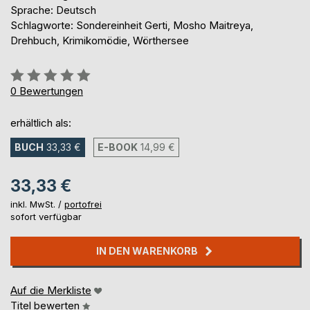
Sprache: Deutsch
Schlagworte: Sondereinheit Gerti, Mosho Maitreya,
Drehbuch, Krimikomödie, Wörthersee
Bewertung::
0%
0
Bewertungen
erhältlich als:
BUCH
33,33 €
E-BOOK
14,99 €
33,33 €
inkl. MwSt. /
portofrei
sofort verfügbar
IN DEN WARENKORB
Auf die Merkliste
Titel bewerten