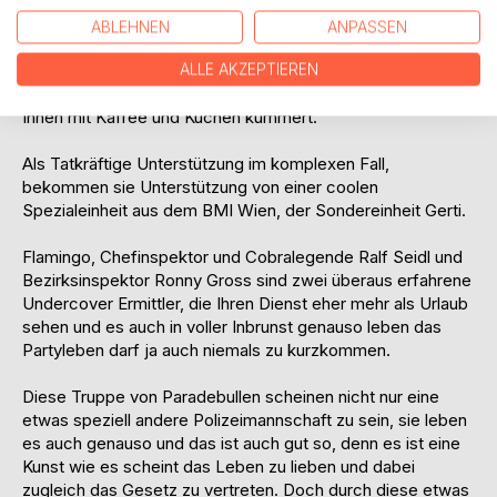
scharfsinniger, doch betriebsfauler Gruppeninspektor,
Thomas Richter, der die Weiten des Büros so gut wie nie
ABLEHNEN
ANPASSEN
verlässt. Sowie die gute Seele, ein hilfsbereiter
homosexueller Sonnenschein, Willi Baumann, der sich als
ALLE AKZEPTIEREN
Reviersekretär/in in voller Hingabe um seine Kollegen und
Innen mit Kaffee und Kuchen kümmert.
Als Tatkräftige Unterstützung im komplexen Fall,
bekommen sie Unterstützung von einer coolen
Spezialeinheit aus dem BMI Wien, der Sondereinheit Gerti.
Flamingo, Chefinspektor und Cobralegende Ralf Seidl und
Bezirksinspektor Ronny Gross sind zwei überaus erfahrene
Undercover Ermittler, die Ihren Dienst eher mehr als Urlaub
sehen und es auch in voller Inbrunst genauso leben das
Partyleben darf ja auch niemals zu kurzkommen.
Diese Truppe von Paradebullen scheinen nicht nur eine
etwas speziell andere Polizeimannschaft zu sein, sie leben
es auch genauso und das ist auch gut so, denn es ist eine
Kunst wie es scheint das Leben zu lieben und dabei
zugleich das Gesetz zu vertreten. Doch durch diese etwas