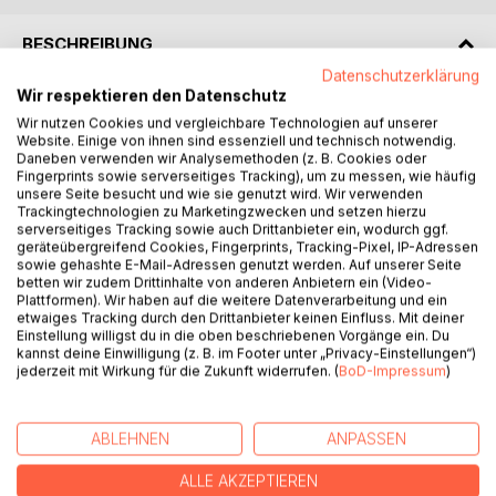
BESCHREIBUNG
Datenschutzerklärung
Wir respektieren den Datenschutz
Das Buch ist wie ein warmer SommerRegen, der mit
Wir nutzen Cookies und vergleichbare Technologien auf unserer
liebevoller Poesie durch die tiefen Rhythmen der
Website. Einige von ihnen sind essenziell und technisch notwendig.
Jahreszeiten entführt.
Daneben verwenden wir Analysemethoden (z. B. Cookies oder
Die 4 Jahreszeitengeschichten erzählen - in einer
Fingerprints sowie serverseitiges Tracking), um zu messen, wie häufig
unsere Seite besucht und wie sie genutzt wird. Wir verwenden
besonderen lyrischen Weise - von der zyklischen
Trackingtechnologien zu Marketingzwecken und setzen hierzu
Wiederkehr des Lebens.
serverseitiges Tracking sowie auch Drittanbieter ein, wodurch ggf.
Frühling, Sommer, Herbst und Winter beschreiben in tiefer,
geräteübergreifend Cookies, Fingerprints, Tracking-Pixel, IP-Adressen
sowie gehashte E-Mail-Adressen genutzt werden. Auf unserer Seite
facettenreicher Seelensprache, den rhythmischen Tanz,
betten wir zudem Drittinhalte von anderen Anbietern ein (Video-
der sich in jeder Jahreszeit- auch in uns selbst- aus seiner
Plattformen). Wir haben auf die weitere Datenverarbeitung und ein
Essenz heraus gestaltet.
etwaiges Tracking durch den Drittanbieter keinen Einfluss. Mit deiner
Einstellung willigst du in die oben beschriebenen Vorgänge ein. Du
SommerRegen transportiert, hauchfein & unsichtbar -
kannst deine Einwilligung (z. B. im Footer unter „Privacy-Einstellungen“)
zwischen den Worten leise erfühlend - die Liebe, die in
jederzeit mit Wirkung für die Zukunft widerrufen. (
BoD-Impressum
)
jeder Geschichte kraftvoll tanzt.
Es ist der zyklische Tanz des Lebens und des Sterbens.
Der ewige Tanz der Liebe, pulsierend und wiederkehrend,
ABLEHNEN
ANPASSEN
sich auf's Neue ins Leben gebärend.
Die Essenz von SommerRegen ist die Liebe, die sich
ALLE AKZEPTIEREN