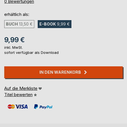
0%
0
Bewertungen
erhältlich als:
BUCH
13,50 €
E-BOOK
9,99 €
9,99 €
inkl. MwSt.
sofort verfügbar als Download
IN DEN WARENKORB
Auf die Merkliste
Titel bewerten