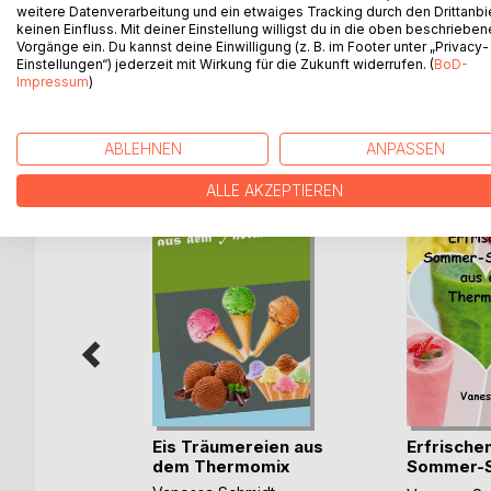
weitere Datenverarbeitung und ein etwaiges Tracking durch den Drittanbi
Sommerliche Rezepte für Grillsaucen, Marinaden, Dr
keinen Einfluss. Mit deiner Einstellung willigst du in die oben beschriebe
all diese Bereiche befinden sich Tips zur Zubere
Vorgänge ein. Du kannst deine Einwilligung (z. B. im Footer unter „Privacy-
Einstellungen“) jederzeit mit Wirkung für die Zukunft widerrufen. (
BoD-
Impressum
)
WEITERE TITEL BEI
Bo
ABLEHNEN
ANPASSEN
ALLE AKZEPTIEREN
buch:
Eis Träumereien aus
Erfrische
 &
dem Thermomix
Sommer-S
aus (...)