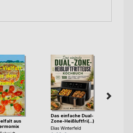
Das einfache Dual-
Medit
elfalt aus
Zone-Heißluftfri(...)
für j
ermomix
Elias Winterfeld
Paula 