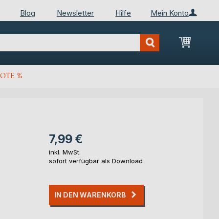
Blog
Newsletter
Hilfe
Mein Konto
Mein Wa
OTE %
7,99 €
inkl. MwSt.
sofort verfügbar als Download
IN DEN WARENKORB