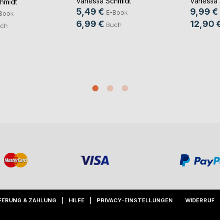
Vanessa Schmidt
Vanessa 
hmidt
5,49 €
9,99 €
E-Book
Book
6,99 €
12,90 
Buch
ch
FERUNG & ZAHLUNG
HILFE
PRIVACY-EINSTELLUNGEN
WIDERRUF