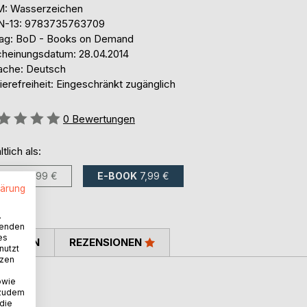
: Wasserzeichen
N-13: 9783735763709
lag: BoD - Books on Demand
cheinungsdatum: 28.04.2014
ache: Deutsch
ierefreiheit: Eingeschränkt zugänglich
ertung::
0
Bewertungen
ltlich als:
BUCH
9,99 €
E-BOOK
7,99 €
lärung
.
wenden
es
TIMMEN
REZENSIONEN
nutzt
tzen
owie
 zudem
 die