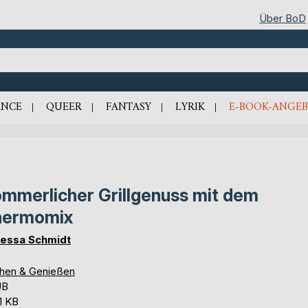
Über BoD
NCE
QUEER
FANTASY
LYRIK
E-BOOK-ANGEB
mmerlicher Grillgenuss mit dem
hermomix
essa Schmidt
hen & Genießen
UB
1 KB