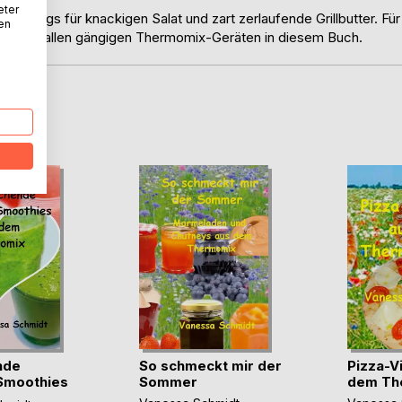
eter
essings für knackigen Salat und zart zerlaufende Grillbutter. Für
nen
itung mit allen gängigen Thermomix-Geräten in diesem Buch.
D
nde
So schmeckt mir der
Pizza-Vi
moothies
Sommer
dem Th