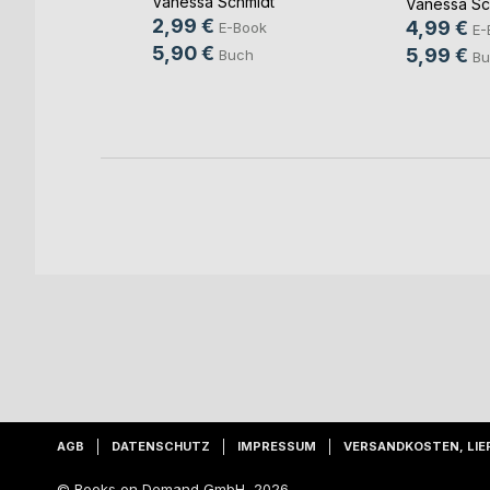
Vanessa Schmidt
books
Vanessa Sc
2,99 €
4,99 €
E-Book
ok
E-
5,90 €
5,99 €
Buch
h
Bu
AGB
DATENSCHUTZ
IMPRESSUM
VERSANDKOSTEN, LIE
© Books on Demand GmbH, 2026