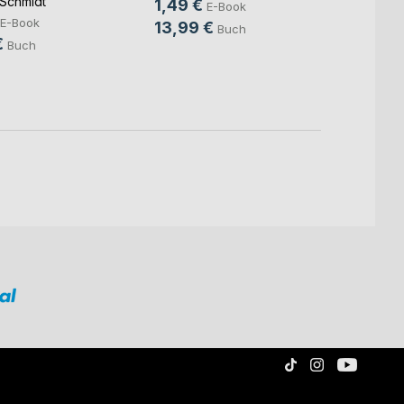
Schmidt
1,49 €
8,49
E-Book
E-Book
13,99 €
13,8
Buch
€
Buch