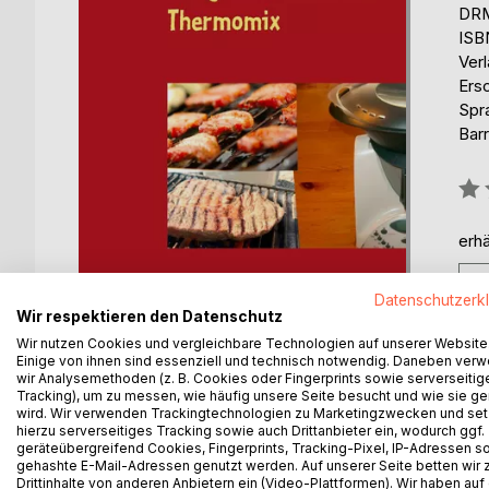
DRM
ISB
Ver
Ers
Spr
Barr
Bew
0%
erhä
Datenschutzerk
Wir respektieren den Datenschutz
Wir nutzen Cookies und vergleichbare Technologien auf unserer Website
Einige von ihnen sind essenziell und technisch notwendig. Daneben ver
wir Analysemethoden (z. B. Cookies oder Fingerprints sowie serverseitig
BESCHREIBUNG
AUTOR/IN
PRESSES
Tracking), um zu messen, wie häufig unsere Seite besucht und wie sie ge
wird. Wir verwenden Trackingtechnologien zu Marketingzwecken und se
hierzu serverseitiges Tracking sowie auch Drittanbieter ein, wodurch ggf.
Hurra, der Sommer ist da !
geräteübergreifend Cookies, Fingerprints, Tracking-Pixel, IP-Adressen s
gehashte E-Mail-Adressen genutzt werden. Auf unserer Seite betten wir
Drittinhalte von anderen Anbietern ein (Video-Plattformen). Wir haben auf
Wer denkt da nicht ans Grillen?