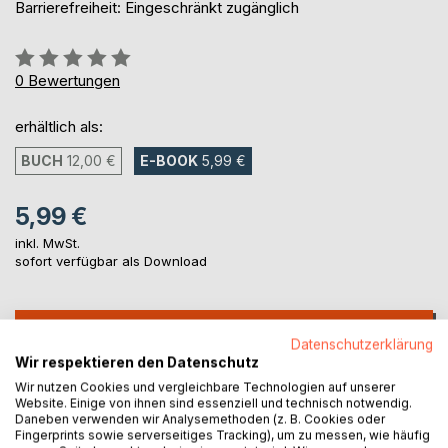
Barrierefreiheit: Eingeschränkt zugänglich
Bewertung::
0%
0
Bewertungen
erhältlich als:
BUCH
12,00 €
E-BOOK
5,99 €
5,99 €
inkl. MwSt.
sofort verfügbar als Download
IN DEN WARENKORB
Datenschutzerklärung
Wir respektieren den Datenschutz
Auf die Merkliste
Wir nutzen Cookies und vergleichbare Technologien auf unserer
Website. Einige von ihnen sind essenziell und technisch notwendig.
Titel bewerten
Daneben verwenden wir Analysemethoden (z. B. Cookies oder
Fingerprints sowie serverseitiges Tracking), um zu messen, wie häufig