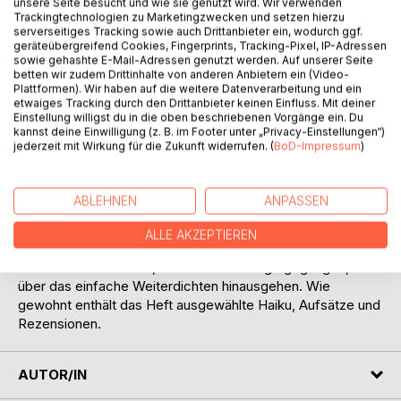
unsere Seite besucht und wie sie genutzt wird. Wir verwenden
Trackingtechnologien zu Marketingzwecken und setzen hierzu
serverseitiges Tracking sowie auch Drittanbieter ein, wodurch ggf.
geräteübergreifend Cookies, Fingerprints, Tracking-Pixel, IP-Adressen
sowie gehashte E-Mail-Adressen genutzt werden. Auf unserer Seite
betten wir zudem Drittinhalte von anderen Anbietern ein (Video-
Plattformen). Wir haben auf die weitere Datenverarbeitung und ein
BESCHREIBUNG
etwaiges Tracking durch den Drittanbieter keinen Einfluss. Mit deiner
Einstellung willigst du in die oben beschriebenen Vorgänge ein. Du
kannst deine Einwilligung (z. B. im Footer unter „Privacy-Einstellungen“)
jederzeit mit Wirkung für die Zukunft widerrufen. (
BoD-Impressum
)
SOMMERGRAS ist die alle drei Monate erscheinende
Zeitschrift der Deutschen Haiku Gesellschaft (DHG).
Die Ausgabe 129 (Juni 2020) enthält zwei neue Rubriken. In
ABLEHNEN
ANPASSEN
HaiQ werden experimentelle Beiträge der Mitglieder
vorgestellt, die auch zu Diskussionen einladen sollen. In der
ALLE AKZEPTIEREN
Republik KreAktiv, die in früheren Ausgaben Aufrufe zum
Weiterdichten enthielt, werden neue Wege gegangen, die
über das einfache Weiterdichten hinausgehen. Wie
gewohnt enthält das Heft ausgewählte Haiku, Aufsätze und
Rezensionen.
AUTOR/IN