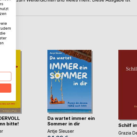
es
nutzt
tzen
owie
 zudem
D
 die
eter
nen
DERVOLL
Da wartet immer ein
nn bitte!
Sommer in dir
Schilf 
er
Antje Sleuser
Grazia D