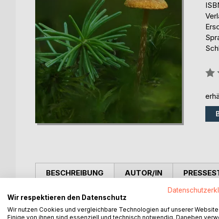
ISB
Ver
Ers
Spr
Schl
Bew
0%
erhä
BESCHREIBUNG
AUTOR/IN
PRESSES
Datenschutzerk
Wir respektieren den Datenschutz
SOMMERGRAS ist die alle drei Monate erscheinend
Die Ausgabe 126 (Septemberi 2019) enthält u. a a
Wir nutzen Cookies und vergleichbare Technologien auf unserer Website
Einige von ihnen sind essenziell und technisch notwendig. Daneben ver
Kettengedichte der Mitglieder, Rezensionen, eine