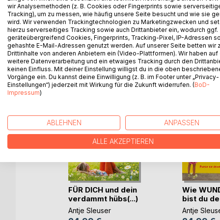
wir Analysemethoden (z. B. Cookies oder Fingerprints sowie serverseitig
besonders umfangreich.
Tracking), um zu messen, wie häufig unsere Seite besucht und wie sie ge
wird. Wir verwenden Trackingtechnologien zu Marketingzwecken und se
hierzu serverseitiges Tracking sowie auch Drittanbieter ein, wodurch ggf.
geräteübergreifend Cookies, Fingerprints, Tracking-Pixel, IP-Adressen s
gehashte E-Mail-Adressen genutzt werden. Auf unserer Seite betten wir
WEITERE TITEL BEI
Bo
Drittinhalte von anderen Anbietern ein (Video-Plattformen). Wir haben auf
weitere Datenverarbeitung und ein etwaiges Tracking durch den Drittanbi
keinen Einfluss. Mit deiner Einstellung willigst du in die oben beschriebe
Vorgänge ein. Du kannst deine Einwilligung (z. B. im Footer unter „Privacy-
Einstellungen“) jederzeit mit Wirkung für die Zukunft widerrufen. (
BoD-
Impressum
)
ABLEHNEN
ANPASSEN
ALLE AKZEPTIEREN
Straße
FÜR DICH und dein
Wie WUN
verdammt hübs(...)
bist du de
Antje Sleuser
Antje Sleus
ch