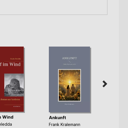
im Wind
Ankunft
Trost
eledda
Frank Kralemann
Frank 