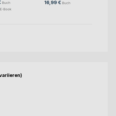
€
16,99 €
16,9
Buch
Buch
E-Book
variieren)