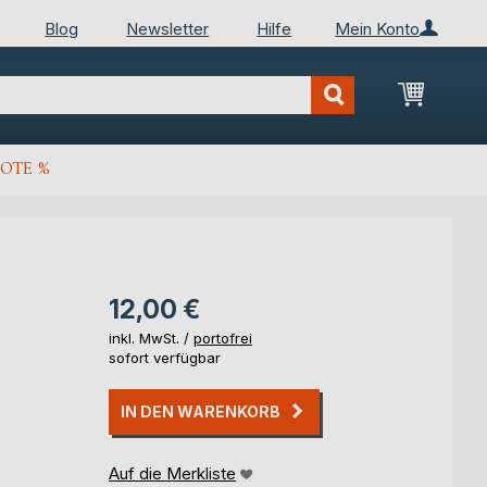
Blog
Newsletter
Hilfe
Mein Konto
Mein Wa
OTE %
12,00 €
inkl. MwSt. /
portofrei
sofort verfügbar
IN DEN WARENKORB
Auf die Merkliste