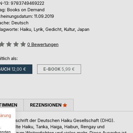
N-13: 9783749469222
lag: Books on Demand
cheinungsdatum: 11.09.2019
ache: Deutsch
agworte: Haiku, Lyrik, Gedicht, Kultur, Japan
ertung::
0
Bewertungen
ltlich als:
BUCH
12,00 €
E-BOOK
5,99 €
TIMMEN
REZENSIONEN
lärung
e Zeitschrift der Deutschen Haiku Gesellschaft (DHG).
usgewählte Haiku, Tanka, Haiga, Haibun, Rengay und
.
wenden
n Aufruf zum Weiterdichten und vieles mehr. Diese Ausgabe ist