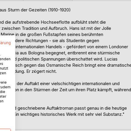
aus Sturm der Gezeiten (1910-1920)
und die aufstrebende Hochseeflotte aufblüht steht die
 zwischen Tradition und Aufbruch. Hans ist mit der Jolle
en Marine in die großen Fußstapfen seines berühmten
en in andere Richtungen - sie als Studentin gegen
lärung
Welt des internationalen Handels - gefördert von einem Londoner
entin Lucia aus Bologna begegnet, entbrennt eine stürmische
.
ungen und politischen Spannungen überschattet wird. Lucias
wenden
es
 der Aufmarsch gegen das Osmanische Reich bringt eine dramatisch
nutzt
tscheidung. Er zögert nicht.
tzen
owie
t sich der Auftakt einer vielschichtigen internationalen und
 zudem
Generation in den Stürmen der Zeit um ihren Platz kämpft, währen
 die
eter
nen
rbindend geschriebene Auftaktroman passt genau in die heutige
cheint. Ein wichtiges historisches Werk mit sehr viel Substanz."