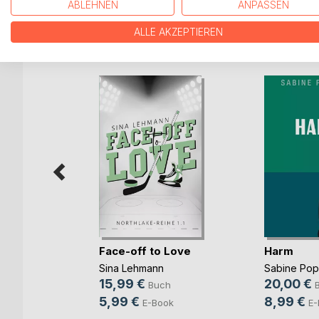
ABLEHNEN
ANPASSEN
ALLE AKZEPTIEREN
WEITERE TITEL BEI
Bo
Face-off to Love
Harm
Sina Lehmann
Sabine Po
b und
15,99 €
20,00 €
Buch
ovic
5,99 €
8,99 €
E-Book
E-
ch