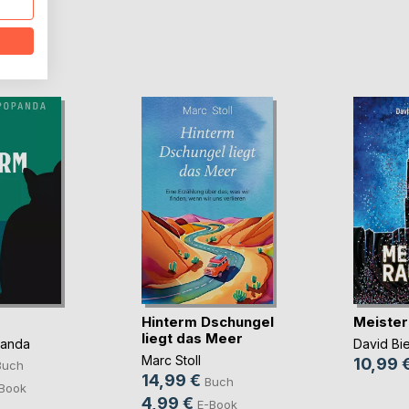
D
Hinterm Dschungel
Meister
liegt das Meer
panda
David Bi
Marc Stoll
10,99 
Buch
14,99 €
Buch
Book
4,99 €
E-Book