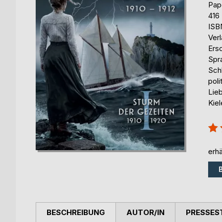
Pap
416
ISB
Ver
Ers
Spr
Schl
pol
Lie
Kie
Bew
100
erhä
BESCHREIBUNG
AUTOR/IN
PRESSES