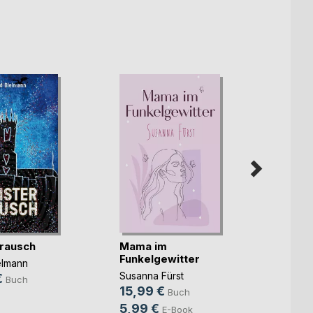
rausch
Mama im
Unter
Funkelgewitter
elmann
Christ
Susanna Fürst
€
14,9
Buch
15,99 €
Buch
9,99
5,99 €
E-Book