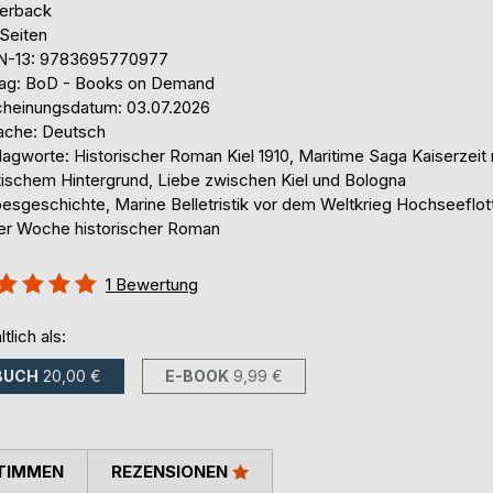
erback
 Seiten
N-13: 9783695770977
lag: BoD - Books on Demand
cheinungsdatum: 03.07.2026
ache: Deutsch
agworte: Historischer Roman Kiel 1910, Maritime Saga Kaiserzeit 
itischem Hintergrund, Liebe zwischen Kiel und Bologna
besgeschichte, Marine Belletristik vor dem Weltkrieg Hochseeflot
ler Woche historischer Roman
ertung::
1
Bewertung
%
ltlich als:
BUCH
20,00 €
E-BOOK
9,99 €
TIMMEN
REZENSIONEN