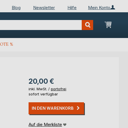
Blog
Newsletter
Hilfe
Mein Konto
Mein Wa
OTE %
20,00 €
inkl. MwSt. /
portofrei
sofort verfügbar
IN DEN WARENKORB
Auf die Merkliste