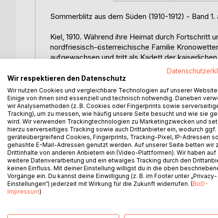
Sommerblitz aus dem Süden (1910-1912) - Band 1. 
Kiel, 1910. Während ihre Heimat durch Fortschritt 
nordfriesisch-österreichische Familie Kronowetter
aufgewachsen und tritt als Kadett der kaiserlich
österreichischen Vaters. Seine Geschwister dräng
Datenschutzerk
gesellschaftliche Grenzen, er in die grenzenlose 
Wir respektieren den Datenschutz
Teehändler. Als Hans der leidenschaftlichen Stud
Wir nutzen Cookies und vergleichbare Technologien auf unserer Website
Liebe, die bald von Entfernung, familiären Erwart
Einige von ihnen sind essenziell und technisch notwendig. Daneben ver
wir Analysemethoden (z. B. Cookies oder Fingerprints sowie serverseitig
Bruder Carlo ist Offizier bei der Regia Marina -
Tracking), um zu messen, wie häufig unsere Seite besucht und wie sie ge
Wendung. Hans steht vor einer schicksalshaften En
wird. Wir verwenden Trackingtechnologien zu Marketingzwecken und se
hierzu serverseitiges Tracking sowie auch Drittanbieter ein, wodurch ggf.
geräteübergreifend Cookies, Fingerprints, Tracking-Pixel, IP-Adressen s
Zwischen Kieler Woche und Emilia Romagna entfalte
gehashte E-Mail-Adressen genutzt werden. Auf unserer Seite betten wir
maritim geprägten Familiensaga, in der die junge 
Drittinhalte von anderen Anbietern ein (Video-Plattformen). Wir haben auf
am Horizont dunkle Wolken aufziehen.
weitere Datenverarbeitung und ein etwaiges Tracking durch den Drittanbi
keinen Einfluss. Mit deiner Einstellung willigst du in die oben beschriebe
Vorgänge ein. Du kannst deine Einwilligung (z. B. im Footer unter „Privacy-
Dieser äußerst spannend, freundlich und völkerve
Einstellungen“) jederzeit mit Wirkung für die Zukunft widerrufen. (
BoD-
Zeit, in der Europa orientierungslos wie noch nie s
Impressum
)
Josef Streicher, Salzburg