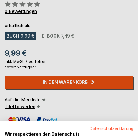
Bewertung::
0%
0
Bewertungen
erhältlich als:
BUCH
9,99 €
E-BOOK
7,49 €
9,99 €
inkl. MwSt. /
portofrei
sofort verfügbar
IN DEN WARENKORB
Auf die Merkliste
Titel bewerten
Datenschutzerklärung
Wir respektieren den Datenschutz