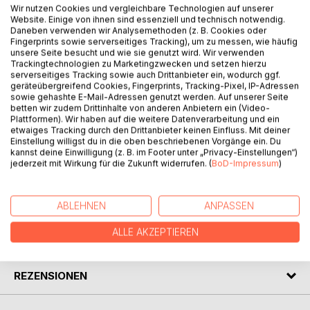
Wir nutzen Cookies und vergleichbare Technologien auf unserer
Website. Einige von ihnen sind essenziell und technisch notwendig.
Daneben verwenden wir Analysemethoden (z. B. Cookies oder
BESCHREIBUNG
Fingerprints sowie serverseitiges Tracking), um zu messen, wie häufig
unsere Seite besucht und wie sie genutzt wird. Wir verwenden
Trackingtechnologien zu Marketingzwecken und setzen hierzu
Es sind die Erlebnisse aus der Kindheit, die einen prägen,
serverseitiges Tracking sowie auch Drittanbieter ein, wodurch ggf.
geräteübergreifend Cookies, Fingerprints, Tracking-Pixel, IP-Adressen
Begegnungen, Laute und vor allem Gerüche.
sowie gehashte E-Mail-Adressen genutzt werden. Auf unserer Seite
Für mich sind es die nach Teer, Brackwasser, Mehlstaub
betten wir zudem Drittinhalte von anderen Anbietern ein (Video-
und frischem Brot.
Plattformen). Wir haben auf die weitere Datenverarbeitung und ein
etwaiges Tracking durch den Drittanbieter keinen Einfluss. Mit deiner
Die Menschen, um die es hier geht, sind mittlerweile fast
Einstellung willigst du in die oben beschriebenen Vorgänge ein. Du
alle gegangen, aber die Gefühle von damals sind noch
kannst deine Einwilligung (z. B. im Footer unter „Privacy-Einstellungen“)
immer tief in mir.
jederzeit mit Wirkung für die Zukunft widerrufen. (
BoD-Impressum
)
AUTOR/IN
ABLEHNEN
ANPASSEN
ALLE AKZEPTIEREN
PRESSESTIMMEN
REZENSIONEN