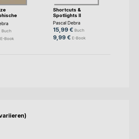
rze
Shortcuts &
Short
phische
Spotlights II
Spotli
(...)
Pascal Debra
Pascal
ebra
15,99 €
17,99
€
Buch
Buch
9,99 €
9,99
E-Book
E-Book
variieren)