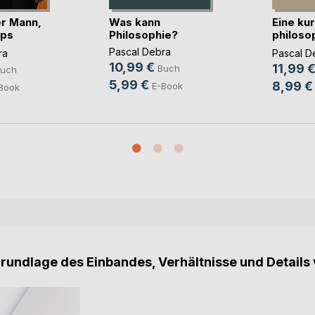
r Mann,
Was kann
Eine ku
ops
Philosophie?
philoso
Abhandlu
Pascal Debra
ra
Pascal D
10,99 €
11,99 
Buch
uch
5,99 €
8,99 €
E-Book
Book
Grundlage des Einbandes, Verhältnisse und Details 