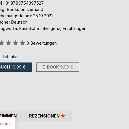
N-13: 9783754397527
lag: Books on Demand
cheinungsdatum: 25.10.2021
ache: Deutsch
agworte: künstliche Intelligenz, Erzählungen
ertung::
0
Bewertungen
ltlich als:
BUCH
16,99 €
E-BOOK
9,99 €
TIMMEN
REZENSIONEN
lärung