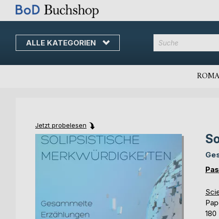
ALLE KATEGORIEN
Direkt
zum
Inhalt
ROMA
Jetzt probelesen
So
Skip
Skip
to
to
Ges
the
the
end
beginning
Pas
of
of
the
the
Sci
images
images
Pap
gallery
gallery
180