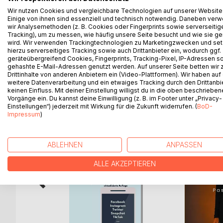
Die in diesem Band gesammelten Erzählungen, Ref
Wir nutzen Cookies und vergleichbare Technologien auf unserer Website
(künstlichen Intelligenz) entstanden. Sie sind das 
Einige von ihnen sind essenziell und technisch notwendig. Daneben ver
Das Experiment zeigt auf interessante, vielleicht
wir Analysemethoden (z. B. Cookies oder Fingerprints sowie serverseitig
womöglich seine Vorrangstellung einbüßen könnt
Tracking), um zu messen, wie häufig unsere Seite besucht und wie sie ge
wird. Wir verwenden Trackingtechnologien zu Marketingzwecken und se
Bereicherung klar, die aus der kreativen Wirklichke
hierzu serverseitiges Tracking sowie auch Drittanbieter ein, wodurch ggf.
geräteübergreifend Cookies, Fingerprints, Tracking-Pixel, IP-Adressen s
gehashte E-Mail-Adressen genutzt werden. Auf unserer Seite betten wir
Drittinhalte von anderen Anbietern ein (Video-Plattformen). Wir haben auf
weitere Datenverarbeitung und ein etwaiges Tracking durch den Drittanbi
WEITERE TITEL BEI
Bo
keinen Einfluss. Mit deiner Einstellung willigst du in die oben beschriebe
Vorgänge ein. Du kannst deine Einwilligung (z. B. im Footer unter „Privacy-
Einstellungen“) jederzeit mit Wirkung für die Zukunft widerrufen. (
BoD-
Impressum
)
ABLEHNEN
ANPASSEN
ALLE AKZEPTIEREN