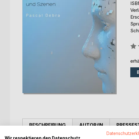
ISB
Ver
Ers
Spr
Schl
Bew
0%
erhä
BESCHREIBUNG
AUTOR/IN
PRESSES
Datenschutzerk
Wir respektieren den Datenschutz