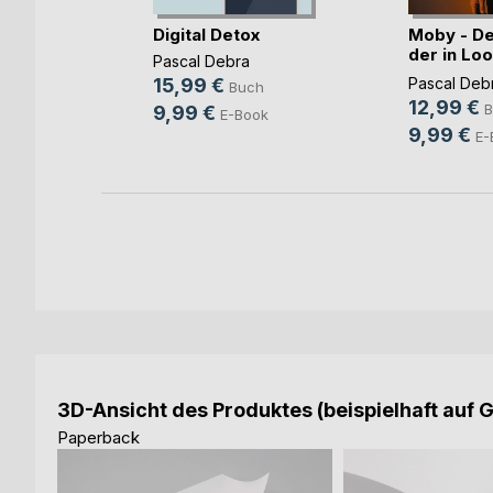
 wenig
Digital Detox
Moby - De
der in Lo
Pascal Debra
träumte
15,99 €
Pascal Deb
ch
Buch
12,99 €
B
9,99 €
ook
E-Book
9,99 €
E-
3D-Ansicht des Produktes (beispielhaft auf 
Paperback