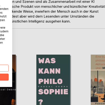
lexionen und Szenen sind als Zusammenarbeit mit einer KI
.
künstlerische Produkt von menschlicher und künstlicher Kreativität
wenden
 erschreckende Weise, inwiefern der Mensch auch in der Kunst
es
e, zumindest aber wird dem Lesenden unter Umständen die
nutzt
tzen
it der Künstlichen Intelligenz ausgehen kann.
owie
 zudem
 die
eter
D
nen