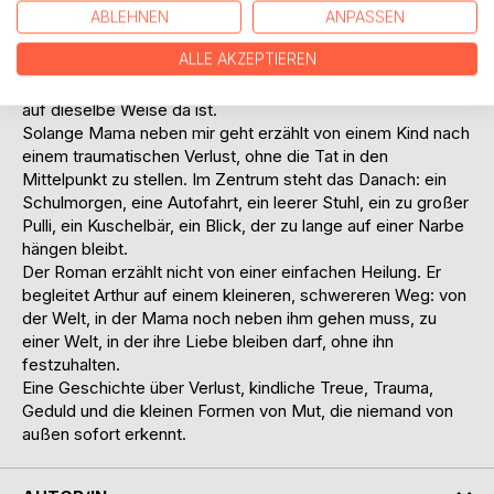
manchmal selbst nicht wissen, was richtig ist, hält Arthur
ABLEHNEN
ANPASSEN
sich an dieser Stimme fest. Sie ist Erinnerung, Trost und
ALLE AKZEPTIEREN
Zuflucht. Zugleich beginnt der Roman behutsam zu zeigen,
dass Liebe bleiben kann, obwohl ein Mensch nicht mehr
auf dieselbe Weise da ist.
Solange Mama neben mir geht erzählt von einem Kind nach
einem traumatischen Verlust, ohne die Tat in den
Mittelpunkt zu stellen. Im Zentrum steht das Danach: ein
Schulmorgen, eine Autofahrt, ein leerer Stuhl, ein zu großer
Pulli, ein Kuschelbär, ein Blick, der zu lange auf einer Narbe
hängen bleibt.
Der Roman erzählt nicht von einer einfachen Heilung. Er
begleitet Arthur auf einem kleineren, schwereren Weg: von
der Welt, in der Mama noch neben ihm gehen muss, zu
einer Welt, in der ihre Liebe bleiben darf, ohne ihn
festzuhalten.
Eine Geschichte über Verlust, kindliche Treue, Trauma,
Geduld und die kleinen Formen von Mut, die niemand von
außen sofort erkennt.