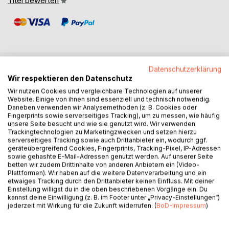
Titel bewerten
Datenschutzerklärung
BESCHREIBUNG
Wir respektieren den Datenschutz
Wir nutzen Cookies und vergleichbare Technologien auf unserer
Website. Einige von ihnen sind essenziell und technisch notwendig.
Arthur Quinn ist elf Jahre alt, als sein Leben in einem neuen
Daneben verwenden wir Analysemethoden (z. B. Cookies oder
Fingerprints sowie serverseitiges Tracking), um zu messen, wie häufig
Haus weitergehen soll. Neue Schule, neue Wege, neue
unsere Seite besucht und wie sie genutzt wird. Wir verwenden
Regeln, neue Menschen am Frühstückstisch. Mara und
Trackingtechnologien zu Marketingzwecken und setzen hierzu
Nora sorgen für ihn, legen Brotdosen bereit, fahren ihn zur
serverseitiges Tracking sowie auch Drittanbieter ein, wodurch ggf.
geräteübergreifend Cookies, Fingerprints, Tracking-Pixel, IP-Adressen
Schule, warten an der Hecke und lernen jeden Tag, wie
sowie gehashte E-Mail-Adressen genutzt werden. Auf unserer Seite
Nähe funktioniert, wenn ein Kind Berührung kaum erträgt.
betten wir zudem Drittinhalte von anderen Anbietern ein (Video-
Arthur spricht fast nicht mehr.
Plattformen). Wir haben auf die weitere Datenverarbeitung und ein
etwaiges Tracking durch den Drittanbieter keinen Einfluss. Mit deiner
Nur mit Mama spricht er.
Einstellung willigst du in die oben beschriebenen Vorgänge ein. Du
Für ihn ist sie da: am Bett, im Flur, in den Geschichten vom
kannst deine Einwilligung (z. B. im Footer unter „Privacy-Einstellungen“)
kleinen Bären, der seinen Weg verliert und trotzdem
jederzeit mit Wirkung für die Zukunft widerrufen. (
BoD-Impressum
)
weitergehen muss. Während die Erwachsenen um ihn
herum vorsichtig handeln, schweigen, warten und