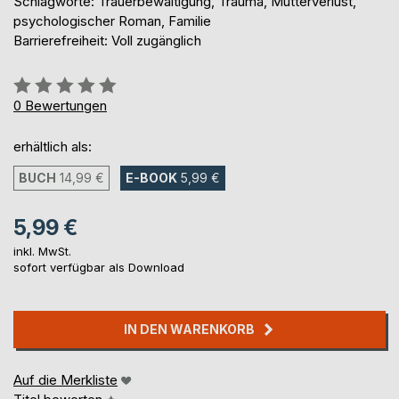
Schlagworte: Trauerbewältigung, Trauma, Mutterverlust,
psychologischer Roman, Familie
Barrierefreiheit: Voll zugänglich
Bewertung::
0%
0
Bewertungen
erhältlich als:
BUCH
14,99 €
E-BOOK
5,99 €
5,99 €
inkl. MwSt.
sofort verfügbar als Download
IN DEN WARENKORB
Auf die Merkliste