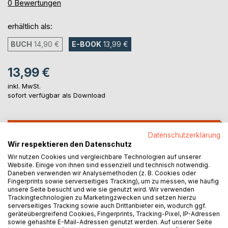
0%
0
Bewertungen
erhältlich als:
BUCH
14,90 €
E-BOOK
13,99 €
13,99 €
inkl. MwSt.
sofort verfügbar als Download
IN DEN WARENKORB
Datenschutzerklärung
Wir respektieren den Datenschutz
Wir nutzen Cookies und vergleichbare Technologien auf unserer
Auf die Merkliste
Website. Einige von ihnen sind essenziell und technisch notwendig.
Titel bewerten
Daneben verwenden wir Analysemethoden (z. B. Cookies oder
Fingerprints sowie serverseitiges Tracking), um zu messen, wie häufig
unsere Seite besucht und wie sie genutzt wird. Wir verwenden
Trackingtechnologien zu Marketingzwecken und setzen hierzu
serverseitiges Tracking sowie auch Drittanbieter ein, wodurch ggf.
geräteübergreifend Cookies, Fingerprints, Tracking-Pixel, IP-Adressen
sowie gehashte E-Mail-Adressen genutzt werden. Auf unserer Seite