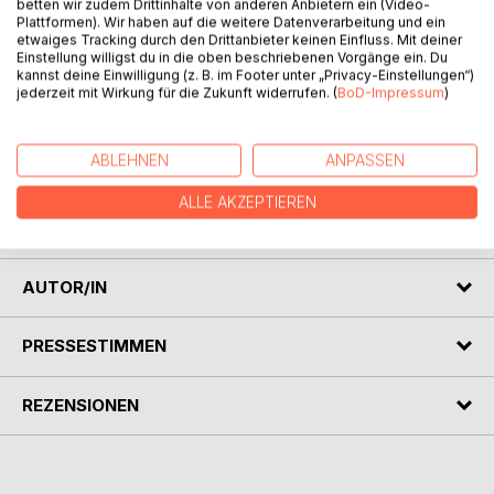
betten wir zudem Drittinhalte von anderen Anbietern ein (Video-
Plattformen). Wir haben auf die weitere Datenverarbeitung und ein
etwaiges Tracking durch den Drittanbieter keinen Einfluss. Mit deiner
BESCHREIBUNG
Einstellung willigst du in die oben beschriebenen Vorgänge ein. Du
kannst deine Einwilligung (z. B. im Footer unter „Privacy-Einstellungen“)
jederzeit mit Wirkung für die Zukunft widerrufen. (
BoD-Impressum
)
Moderne Umgangsformen sind gefragt! Diese wichtige
soziale Kompetenz ist der Schlüssel für den
zwischenmenschlichen Kontakt. In Beruf und Alltag gibt
ABLEHNEN
ANPASSEN
dieses einfach zu lesende Buch die entscheidenden Tipps.
Vom Kundenkontakt bis Restaurantbesuch, vom
ALLE AKZEPTIEREN
Briefschreiben bis Handgeben.
AUTOR/IN
PRESSESTIMMEN
REZENSIONEN