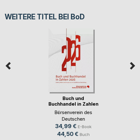
WEITERE TITEL BEI
BoD
Buch und
Buchhandel in Zahlen
2026
Börsenverein des
Deutschen
Buchhandels e.V.
34,99 €
E-Book
Frankfurt am Main
44,50 €
Buch
(Hrsg.)