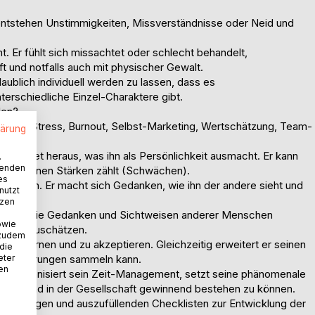
ntstehen Unstimmigkeiten, Missverständnisse oder Neid und
t. Er fühlt sich missachtet oder schlecht behandelt,
ft und notfalls auch mit physischer Gewalt.
aublich individuell werden zu lassen, dass es
terschiedliche Einzel-Charaktere gibt.
den?
ismus, Stress, Burnout, Selbst-Marketing, Wertschätzung, Team-
lärung
Er findet heraus, was ihn als Persönlichkeit ausmacht. Er kann
.
wenden
ht zu seinen Stärken zählt (Schwächen).
es
Vorgehen. Er macht sich Gedanken, wie ihn der andere sieht und
nutzt
tzen
sich in die Gedanken und Sichtweisen anderer Menschen
owie
er einzuschätzen.
 zudem
nenzulernen und zu akzeptieren. Gleichzeitig erweitert er seinen
 die
eter
che Erfahrungen sammeln kann.
nen
ng, organisiert sein Zeit-Management, setzt seine phänomenale
ickeln und in der Gesellschaft gewinnend bestehen zu können.
, Übungen und auszufüllenden Checklisten zur Entwicklung der