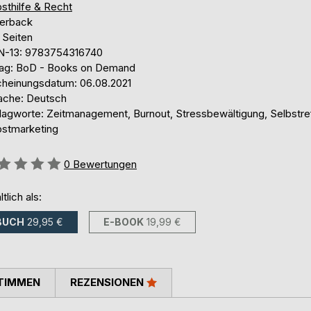
sthilfe & Recht
erback
 Seiten
N-13: 9783754316740
lag: BoD - Books on Demand
cheinungsdatum: 06.08.2021
ache: Deutsch
lagworte: Zeitmanagement, Burnout, Stressbewältigung, Selbstref
bstmarketing
ertung::
0
Bewertungen
ltlich als:
BUCH
29,95 €
E-BOOK
19,99 €
TIMMEN
REZENSIONEN