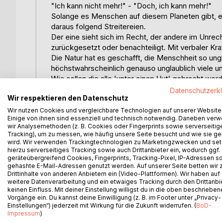
"Ich kann nicht mehr!" - "Doch, ich kann mehr!"
Solange es Menschen auf diesem Planeten gibt, e
daraus folgend Streitereien.
Der eine sieht sich im Recht, der andere im Unrech
zurückgesetzt oder benachteiligt. Mit verbaler Kra
Die Natur hat es geschafft, die Menschheit so ungl
höchstwahrscheinlich genauso unglaublich viele un
Wie sollen die alle 'unter einen Hut' gebracht wer
Es gilt, sich Gedanken zu machen über Perfektion
Datenschutzerk
Wir respektieren den Datenschutz
Entwicklung, Intelligenz, Zeitoptimierung.
Wie kann ein Mensch seine Soft Skills optimieren? 
Wir nutzen Cookies und vergleichbare Technologien auf unserer Website
Einige von ihnen sind essenziell und technisch notwendig. Daneben ver
definieren, was er gut kann (Stärken) und was nic
wir Analysemethoden (z. B. Cookies oder Fingerprints sowie serverseitig
Dann beginnt der große zweite Schritt in seinem 
Tracking), um zu messen, wie häufig unsere Seite besucht und wie sie ge
wie er gesehen werden will.
wird. Wir verwenden Trackingtechnologien zu Marketingzwecken und se
hierzu serverseitiges Tracking sowie auch Drittanbieter ein, wodurch ggf.
Dank seinem Einfühlungsvermögen schafft er es, 
geräteübergreifend Cookies, Fingerprints, Tracking-Pixel, IP-Adressen s
hineinzuversetzen und die Vorgehensweisen ander
gehashte E-Mail-Adressen genutzt werden. Auf unserer Seite betten wir
Er lernt, sich auf Neues einzulassen, Fremdes ken
Drittinhalte von anderen Anbietern ein (Video-Plattformen). Wir haben auf
weitere Datenverarbeitung und ein etwaiges Tracking durch den Drittanbi
Horizont, da er neues Wissen erlernt und zahlrei
keinen Einfluss. Mit deiner Einstellung willigst du in die oben beschriebe
Das Individuum arbeitet an seinem Selbst-Marketi
Vorgänge ein. Du kannst deine Einwilligung (z. B. im Footer unter „Privacy-
Gedächtnisleistungen ein, um sich weiter zu entw
Einstellungen“) jederzeit mit Wirkung für die Zukunft widerrufen. (
BoD-
Im Buch regen viele Themen, Gedankenvorschläge
Impressum
)