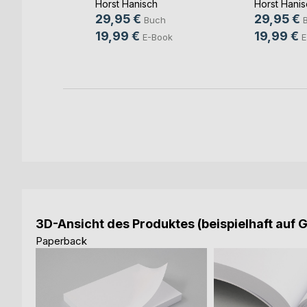
Horst Hanisch
Horst Hanis
29,95 €
29,95 €
ch
Buch
19,99 €
19,99 €
ook
E-Book
E
3D-Ansicht des Produktes (beispielhaft auf 
Paperback