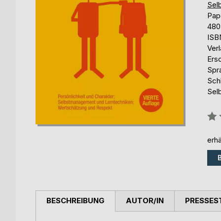
Selb
Pap
480
ISB
Ver
Ers
Spr
Sch
Sel
Bew
0%
erhä
BESCHREIBUNG
AUTOR/IN
PRESSES