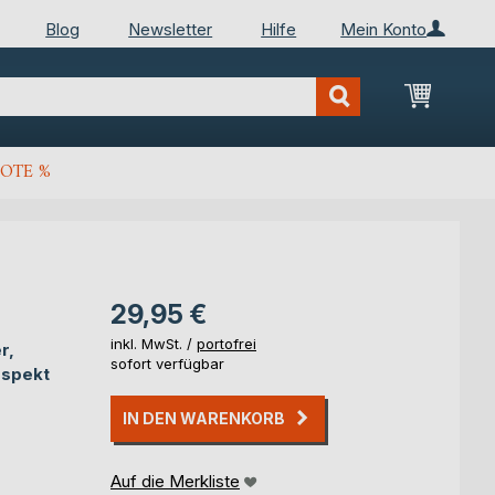
Blog
Newsletter
Hilfe
Mein Konto
Mein Wa
OTE %
29,95 €
inkl. MwSt. /
portofrei
r,
sofort verfügbar
espekt
IN DEN WARENKORB
Auf die Merkliste