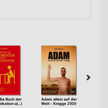
ße Buch der
Adam allein auf der
ation u(...)
Welt - Knigge 2100
Das a