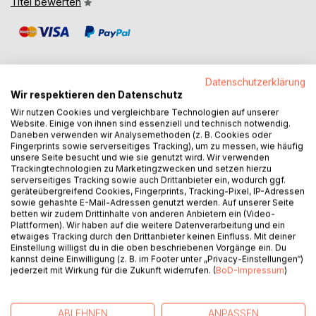
Titel bewerten
Datenschutzerklärung
Wir respektieren den Datenschutz
BESCHREIBUNG
Wir nutzen Cookies und vergleichbare Technologien auf unserer
Website. Einige von ihnen sind essenziell und technisch notwendig.
Daneben verwenden wir Analysemethoden (z. B. Cookies oder
Fingerprints sowie serverseitiges Tracking), um zu messen, wie häufig
For the girl or woman who is tired of pretending she is okay.
unsere Seite besucht und wie sie genutzt wird. Wir verwenden
For the one unraveling softly, bravely, beautifully.
Trackingtechnologien zu Marketingzwecken und setzen hierzu
For the one who finally doesn't want to give a single f*ck.
serverseitiges Tracking sowie auch Drittanbieter ein, wodurch ggf.
geräteübergreifend Cookies, Fingerprints, Tracking-Pixel, IP-Adressen
sowie gehashte E-Mail-Adressen genutzt werden. Auf unserer Seite
This is for you.
betten wir zudem Drittinhalte von anderen Anbietern ein (Video-
Plattformen). Wir haben auf die weitere Datenverarbeitung und ein
etwaiges Tracking durch den Drittanbieter keinen Einfluss. Mit deiner
Soft but unhinged.
Einstellung willigst du in die oben beschriebenen Vorgänge ein. Du
Sassy & poetic.
kannst deine Einwilligung (z. B. im Footer unter „Privacy-Einstellungen“)
Spiritual but raw.
jederzeit mit Wirkung für die Zukunft widerrufen. (
BoD-Impressum
)
Soft but Unhinged is not a manual. It is a mirror. A love
letter. A safe place to fall apart and remember your
ABLEHNEN
ANPASSEN