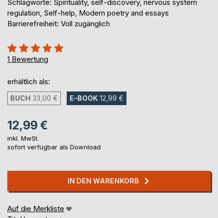
Schlagworte: Spirituality, self-discovery, nervous system
regulation, Self-help, Modern poetry and essays
Barrierefreiheit: Voll zugänglich
Bewertung::
100%
1
Bewertung
erhältlich als:
BUCH
33,00 €
E-BOOK
12,99 €
12,99 €
inkl. MwSt.
sofort verfügbar als Download
IN DEN WARENKORB
Auf die Merkliste