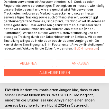
Daneben verwenden wir Analysemethoden (z. B. Cookies oder
Fingerprints sowie serverseitiges Tracking), um zu messen, wie häufig
unsere Seite besucht und wie sie genutzt wird. Wir verwenden
Trackingtechnologien zu Marketingzwecken und setzen hierzu
serverseitiges Tracking sowie auch Drittanbieter ein, wodurch ggf.
geräteübergreifend Cookies, Fingerprints, Tracking-Pixel, IP-Adressen
BESCHREIBUNG
sowie gehashte E-Mail-Adressen genutzt werden. Auf unserer Seite
betten wir zudem Drittinhalte von anderen Anbietern ein (Video-
Plattformen). Wir haben auf die weitere Datenverarbeitung und ein
etwaiges Tracking durch den Drittanbieter keinen Einfluss. Mit deiner
Issa verharrt geschockt am Tor zum verfallenen Haus
Einstellung willigst du in die oben beschriebenen Vorgänge ein. Du
seiner Familie. Aus dem Halbdunkel des Vorbaues erkennt
kannst deine Einwilligung (z. B. im Footer unter „Privacy-Einstellungen“)
jederzeit mit Wirkung für die Zukunft widerrufen. (
BoD-Impressum
)
er die Mutter auf dem zerschlissenen Armeebett. Die
blutigen Kleider zerfetzt, ihre schönen Augen starr zur
Decke gerichtet.
ABLEHNEN
ANPASSEN
Der Soldat mit den kalten Augen, diesen Augen, die Issa nie
vergessen wird, steht entspannt rauchend vor der Hütte in
ALLE AKZEPTIEREN
Gao der Stadt in Mali am Ufer des Flusses ohne
Wiederkehr.
Plötzlich ist dem traumatisierten Jungen klar, dass er aus
seiner Heimat fliehen muss. Was 2013 in Gao beginnt,
endet für die Brüder Issa und Amiya nach einer langen,
überaus beschwerlichen Flucht 2024 in Österreich.