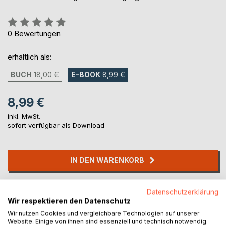
Bewertung::
0%
0
Bewertungen
erhältlich als:
BUCH
18,00 €
E-BOOK
8,99 €
8,99 €
inkl. MwSt.
sofort verfügbar als Download
IN DEN WARENKORB
Auf die Merkliste
Datenschutzerklärung
Titel bewerten
Wir respektieren den Datenschutz
Wir nutzen Cookies und vergleichbare Technologien auf unserer
Website. Einige von ihnen sind essenziell und technisch notwendig.