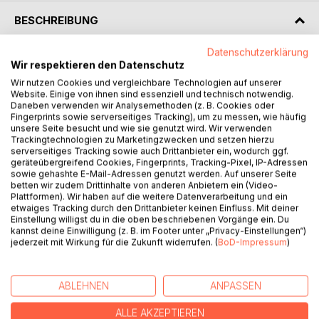
BESCHREIBUNG
Datenschutzerklärung
This book addresses the socioeconomic and
Wir respektieren den Datenschutz
environmental implications of urban sprawl on the coastline
Wir nutzen Cookies und vergleichbare Technologien auf unserer
of Douala-Cameroon by making use of qualitative and
Website. Einige von ihnen sind essenziell und technisch notwendig.
quantitative research methodology. The findings of the
Daneben verwenden wir Analysemethoden (z. B. Cookies oder
Fingerprints sowie serverseitiges Tracking), um zu messen, wie häufig
work portray that sprawl in Cameroon is orchestrated by
unsere Seite besucht und wie sie genutzt wird. Wir verwenden
inadequate policy implementation, archaic master plan,
Trackingtechnologien zu Marketingzwecken und setzen hierzu
inadequate information dissemination to the public,
serverseitiges Tracking sowie auch Drittanbieter ein, wodurch ggf.
geräteübergreifend Cookies, Fingerprints, Tracking-Pixel, IP-Adressen
inequality in the distribution of resources among the
sowie gehashte E-Mail-Adressen genutzt werden. Auf unserer Seite
different regions of the State and above all, the gaps
betten wir zudem Drittinhalte von anderen Anbietern ein (Video-
elucidated by the traditional form of management. The
Plattformen). Wir haben auf die weitere Datenverarbeitung und ein
etwaiges Tracking durch den Drittanbieter keinen Einfluss. Mit deiner
work upholds that livelihood strategies and environmental
Einstellung willigst du in die oben beschriebenen Vorgänge ein. Du
protection are intricately linked, and therefore, there is a
kannst deine Einwilligung (z. B. im Footer unter „Privacy-Einstellungen“)
need for ICM as the management approach blends the two
jederzeit mit Wirkung für die Zukunft widerrufen. (
BoD-Impressum
)
adequately. Based on the experience drawn from Xiamen
ICM, the study concludes that Douala needs an
autonomous coastal interagency to address the gaps
ABLEHNEN
ANPASSEN
punctuated by sectoral management, and thus, enhance
ALLE AKZEPTIEREN
the sustainable management of ist coastal milieu.