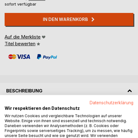
sofort verfügbar
IN DEN WARENKORB
Auf die Merkliste
Titel bewerten
BESCHREIBUNG
Datenschutzerklärung
So nicht!
Wir respektieren den Datenschutz
Der Kündigungs-Ratgeber Arbeitsrecht, Vom Profi für die
Wir nutzen Cookies und vergleichbare Technologien auf unserer
Website. Einige von ihnen sind essenziell und technisch notwendig.
Praxis, stellt Ihnen bei einer bevorstehenden oder schon
Daneben verwenden wir Analysemethoden (z. B. Cookies oder
ausgesprochenen Kündigung alles Wesentliche leicht
Fingerprints sowie serverseitiges Tracking), um zu messen, wie häufig
verständlich, komprimiert und in prägnanter Form dar.
unsere Seite besucht und wie sie genutzt wird. Wir verwenden