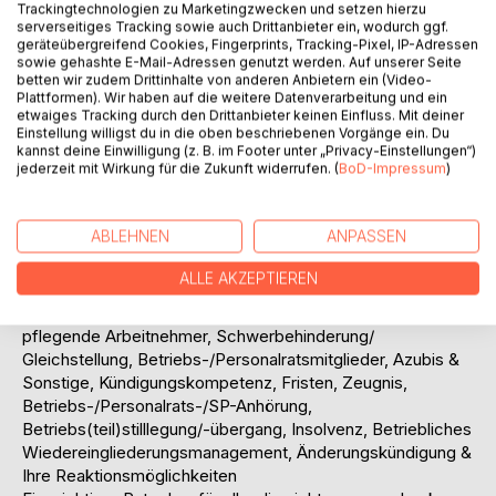
Der Ratgeber enthält viele Beispiele, Musterschreiben,
Trackingtechnologien zu Marketingzwecken und setzen hierzu
serverseitiges Tracking sowie auch Drittanbieter ein, wodurch ggf.
Chance-Risiko-Abwägungen und Vorschläge speziell zu
geräteübergreifend Cookies, Fingerprints, Tracking-Pixel, IP-Adressen
folgenden Themen:
sowie gehashte E-Mail-Adressen genutzt werden. Auf unserer Seite
betriebsbedingte/-krankheits/-verhaltensbedingte
betten wir zudem Drittinhalte von anderen Anbietern ein (Video-
Plattformen). Wir haben auf die weitere Datenverarbeitung und ein
Kündigung- Probezeitkündigung- fristlose Kündigung-
etwaiges Tracking durch den Drittanbieter keinen Einfluss. Mit deiner
Verdachts-, Druck-, Droh-, leistungsbedingte Kündigung
Einstellung willigst du in die oben beschriebenen Vorgänge ein. Du
(low-performer)-Aufhebungs-, Abwicklungsvertrag &
kannst deine Einwilligung (z. B. im Footer unter „Privacy-Einstellungen“)
jederzeit mit Wirkung für die Zukunft widerrufen. (
BoD-Impressum
)
gerichtlicher Vergleich -Sperrzeit bei Arbeitslosengeld I-
Anrechnung von Abfindung, Arbeitsentgelt &
Urlaubsabgeltung auf das Arbeitslosengeld I,
ABLEHNEN
ANPASSEN
Arbeitslosengeld II (Sozialhilfe), Praxis vor Gericht, Anwalt
& Behörden, Wie gewinne ich, Rechtsschutzversicherung,
ALLE AKZEPTIEREN
Wie finde ich einen guten Rechtsbeistand?, Kosten,
Sonderkündigungsschutz: Mutterschutz, Elternzeit,
pflegende Arbeitnehmer, Schwerbehinderung/
Gleichstellung, Betriebs-/Personalratsmitglieder, Azubis &
Sonstige, Kündigungskompetenz, Fristen, Zeugnis,
Betriebs-/Personalrats-/SP-Anhörung,
Betriebs(teil)stilllegung/-übergang, Insolvenz, Betriebliches
Wiedereingliederungsmanagement, Änderungskündigung &
Ihre Reaktionsmöglichkeiten