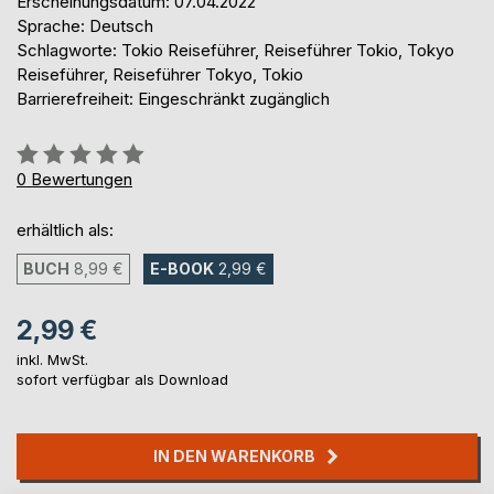
Erscheinungsdatum: 07.04.2022
Sprache: Deutsch
Schlagworte: Tokio Reiseführer, Reiseführer Tokio, Tokyo
Reiseführer, Reiseführer Tokyo, Tokio
Barrierefreiheit: Eingeschränkt zugänglich
Bewertung::
0%
0
Bewertungen
erhältlich als:
BUCH
8,99 €
E-BOOK
2,99 €
2,99 €
inkl. MwSt.
sofort verfügbar als Download
IN DEN WARENKORB