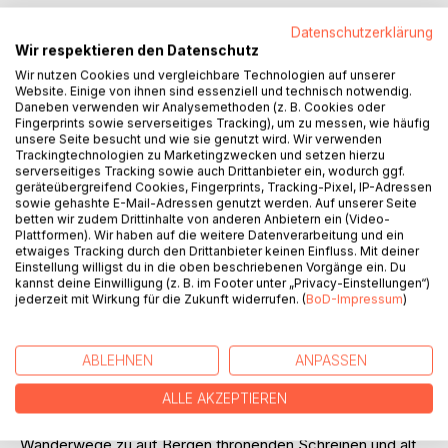
Auf die Merkliste
Datenschutzerklärung
Titel bewerten
Wir respektieren den Datenschutz
Wir nutzen Cookies und vergleichbare Technologien auf unserer
Website. Einige von ihnen sind essenziell und technisch notwendig.
Daneben verwenden wir Analysemethoden (z. B. Cookies oder
Fingerprints sowie serverseitiges Tracking), um zu messen, wie häufig
unsere Seite besucht und wie sie genutzt wird. Wir verwenden
Trackingtechnologien zu Marketingzwecken und setzen hierzu
serverseitiges Tracking sowie auch Drittanbieter ein, wodurch ggf.
geräteübergreifend Cookies, Fingerprints, Tracking-Pixel, IP-Adressen
BESCHREIBUNG
sowie gehashte E-Mail-Adressen genutzt werden. Auf unserer Seite
betten wir zudem Drittinhalte von anderen Anbietern ein (Video-
Plattformen). Wir haben auf die weitere Datenverarbeitung und ein
etwaiges Tracking durch den Drittanbieter keinen Einfluss. Mit deiner
Nicht jeder Reisende hat in Tokio sein Herz gelassen. Als
Einstellung willigst du in die oben beschriebenen Vorgänge ein. Du
seelenlose Großstadt verschrien, wo Arbeit mehr wiegt als
kannst deine Einwilligung (z. B. im Footer unter „Privacy-Einstellungen“)
Familie und Freizeit (Gesundheit gar), als Abbild einer
jederzeit mit Wirkung für die Zukunft widerrufen. (
BoD-Impressum
)
Konsumgesellschaft abgestempelt, wo jeder Ablauf
koordiniert ist und kein Raum für Individualität bleibt - die
Stadt spaltet die Gemüter, vor allem bei Besuchern mit
ABLEHNEN
ANPASSEN
wenig Zeit, aber hohen Erwartungen.
ALLE AKZEPTIEREN
Es stimmt: Die schönsten Erlebnisse in Tokio bieten sich
nach einer kurzen Zugfahrt ins Umland, wo idyllische
Wanderwege zu auf Bergen thronenden Schreinen und alt