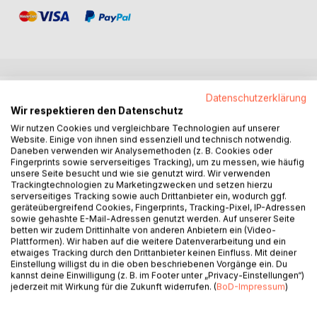
BESCHREIBUNG
Datenschutzerklärung
Wir respektieren den Datenschutz
Wir nutzen Cookies und vergleichbare Technologien auf unserer
In Hamburg sagt man ''Moin'', das hat nichts mit der
Website. Einige von ihnen sind essenziell und technisch notwendig.
Tageszeit zu tun, Moin ist viel mehr als ein ''Hallo'' oder
Daneben verwenden wir Analysemethoden (z. B. Cookies oder
Fingerprints sowie serverseitiges Tracking), um zu messen, wie häufig
''Guten Tag'', Moin verspricht hanseatische Wärme und die
unsere Seite besucht und wie sie genutzt wird. Wir verwenden
gibt es in Hamburg zuhauf. Die Hamburger sind bekannt für
Trackingtechnologien zu Marketingzwecken und setzen hierzu
Herzlichkeit, Offenheit und ein bisschen Ironie.
serverseitiges Tracking sowie auch Drittanbieter ein, wodurch ggf.
geräteübergreifend Cookies, Fingerprints, Tracking-Pixel, IP-Adressen
Was aber ist es im Einzelnen, das Hamburg so attraktiv
sowie gehashte E-Mail-Adressen genutzt werden. Auf unserer Seite
macht? Ich lebe nun schon einige Jahre in der Hansestadt
betten wir zudem Drittinhalte von anderen Anbietern ein (Video-
und bin mir sicher, dass es ein Zusammenspiel aus
Plattformen). Wir haben auf die weitere Datenverarbeitung und ein
etwaiges Tracking durch den Drittanbieter keinen Einfluss. Mit deiner
Toleranz und Herzlichkeit der Hamburger ist, ebenso wie
Einstellung willigst du in die oben beschriebenen Vorgänge ein. Du
die fantastische Kulisse der Stadt, in die man nicht nur in
kannst deine Einwilligung (z. B. im Footer unter „Privacy-Einstellungen“)
der Innenstadt eintauchen kann, sondern auch in den
jederzeit mit Wirkung für die Zukunft widerrufen. (
BoD-Impressum
)
anderen Stadtteilen Hamburgs. Die Stadt verbreitet
nordische Gastfreundschaft und Ehrlichkeit, ein