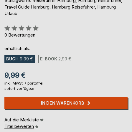
Schlagworte: Reiseführer Hamburg, Hamburg Reiseführer,
Travel Guide Hamburg, Hamburg Reisefuhrer, Hamburg
Urlaub
Bewertung::
0%
0
Bewertungen
erhältlich als:
BUCH
9,99 €
E-BOOK
2,99 €
9,99 €
inkl. MwSt. /
portofrei
sofort verfügbar
IN DEN WARENKORB
Auf die Merkliste
Titel bewerten