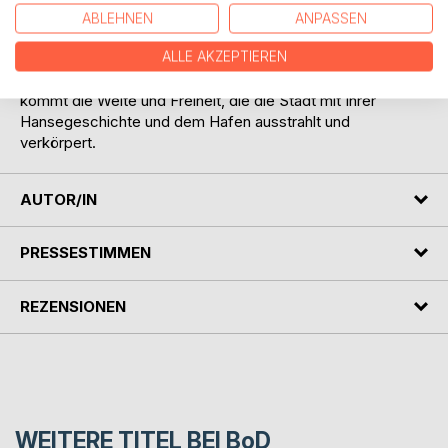
Spaziergang an der Alster ist ebenso schön, wie durch die
ABLEHNEN
ANPASSEN
moderne HafenCity mit ihrer Elbphilharmonie zu
ALLE AKZEPTIEREN
schlendern; Hamburg hat alles - Natur und Erholung
genauso wie die Geschäftigkeit einer Großstadt, dazu
kommt die Weite und Freiheit, die die Stadt mit Ihrer
Hansegeschichte und dem Hafen ausstrahlt und
verkörpert.
AUTOR/IN
PRESSESTIMMEN
REZENSIONEN
WEITERE TITEL BEI
BoD