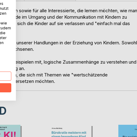
es
nutzt
inerInnen sowie für alle Interessierte, die lernen möchten, wie ma
tzen
er) Freude im Umgang und der Kommunikation mit Kindern zu
, dass sich die Kinder auf sie verlassen und "einfach mal das
owie
 zudem
 die
eter
Ursachen unserer Handlungen in der Erziehung von Kindern. Sowohl
nen
des Erwachsenen.
tischen Beispielen mit, logische Zusammenhänge zu verstehen und
gsalltag an.
 diejenigen, die sich mit Themen wie "wertschätzende
seinandersetzen möchten.
D