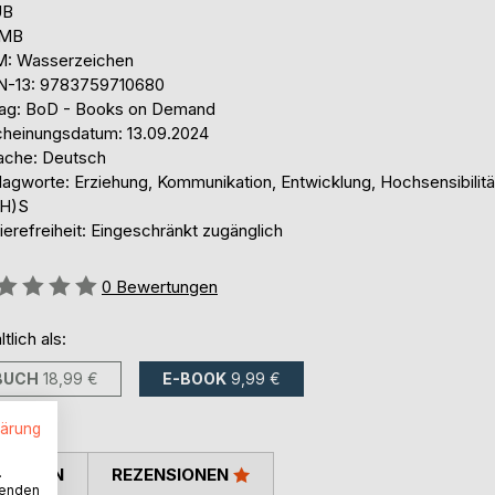
UB
 MB
: Wasserzeichen
N-13: 9783759710680
lag: BoD - Books on Demand
cheinungsdatum: 13.09.2024
ache: Deutsch
lagworte: Erziehung, Kommunikation, Entwicklung, Hochsensibilitä
H)S
ierefreiheit: Eingeschränkt zugänglich
ertung::
0
Bewertungen
ltlich als:
BUCH
18,99 €
E-BOOK
9,99 €
lärung
.
TIMMEN
REZENSIONEN
wenden