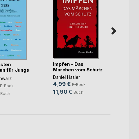
Hab's
Impfen - Das
lsten
Steve
Märchen vom Schutz
n für Jungs
9,99
Daniel Hasler
19,9
chwarz
4,99 €
E-Book
E-Book
11,90 €
Buch
Buch