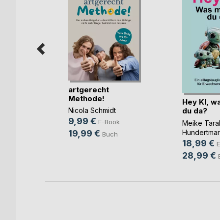
026 -
artgerecht
z,
Methode!
Hey KI, w
du da?
Nicola Schmidt
her
9,99 €
E-Book
Meike Tara
ok
Hundertmar
19,99 €
Buch
ch
18,99 €
E
28,99 €