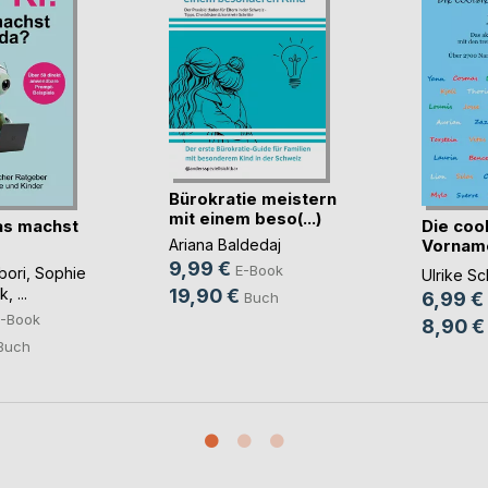
Bürokratie meistern
mit einem beso(...)
as machst
Die coo
Vorname
Ariana Baldedaj
- (...)
9,99 €
E-Book
bori
,
Sophie
Ulrike S
k
, ...
19,90 €
6,99 €
Buch
-Book
8,90 €
Buch