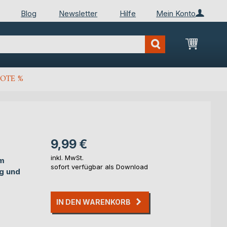
Blog
Newsletter
Hilfe
Mein Konto
Mein Wa
OTE %
9,99 €
inkl. MwSt.
em
sofort verfügbar als Download
ng und
IN DEN WARENKORB