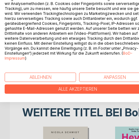
wir Analysemethoden (z. B. Cookies oder Fingerprints sowie serverseitig
Tracking), um zu messen, wie häufig unsere Seite besucht und wie sie ge
Ein Buch für Eltern, PädagogInnen, Lehrkräfte, Tra
wird. Wir verwenden Trackingtechnologien zu Marketingzwecken und se
ressourcenschonende Strategien nutzt, um (wied
hierzu serverseitiges Tracking sowie auch Drittanbieter ein, wodurch ggf.
haben. Ein Buch für Erwachsene, die sich wünschen
geräteübergreifend Cookies, Fingerprints, Tracking-Pixel, IP-Adressen s
gehashte E-Mail-Adressen genutzt werden. Auf unserer Seite betten wir
tun, was ihnen gesagt wird"
Drittinhalte von anderen Anbietern ein (Video-Plattformen). Wir haben auf
weitere Datenverarbeitung und ein etwaiges Tracking durch den Drittanbi
Dieses Buch erklärt aus ganzheitlicher Sicht die 
keinen Einfluss. Mit deiner Einstellung willigst du in die oben beschriebe
Vorgänge ein. Du kannst deine Einwilligung (z. B. im Footer unter „Privacy-
aus der Sicht des Kindes als auch aus der Sicht 
Einstellungen“) jederzeit mit Wirkung für die Zukunft widerrufen. (
BoD-
Impressum
)
Die Autorin nimmt die LeserInnen mit vielen prak
bietet konkrete Handlungsansätze für den Erziehun
Dieses Buch richtet sich an alle Eltern und an all
ABLEHNEN
ANPASSEN
Kommunikation" und "logische Konsequenzen" au
ALLE AKZEPTIEREN
WEITERE TITEL BEI
Bo