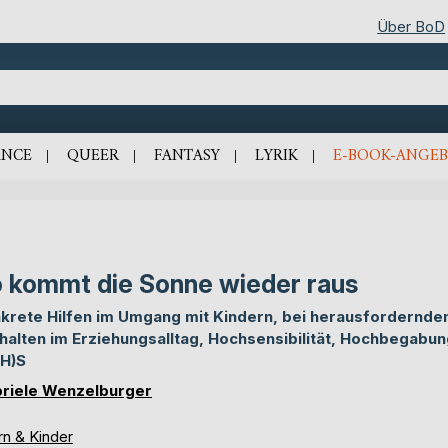
Über BoD
NCE
QUEER
FANTASY
LYRIK
E-BOOK-ANGEB
 kommt die Sonne wieder raus
krete Hilfen im Umgang mit Kindern, bei herausfordernd
halten im Erziehungsalltag, Hochsensibilität, Hochbegabu
H)S
riele Wenzelburger
rn & Kinder