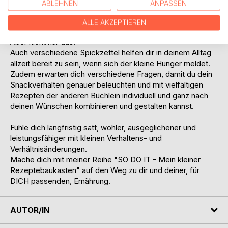
ABLEHNEN
ANPASSEN
Um für deinen Snack jederzeit gewappnet zu sein, findest
ALLE AKZEPTIEREN
du hier schnelle, sättigende, Wohlfühlsnacks.
Aber nicht nur das!
Auch verschiedene Spickzettel helfen dir in deinem Alltag
allzeit bereit zu sein, wenn sich der kleine Hunger meldet.
Zudem erwarten dich verschiedene Fragen, damit du dein
Snackverhalten genauer beleuchten und mit vielfältigen
Rezepten der anderen Büchlein individuell und ganz nach
deinen Wünschen kombinieren und gestalten kannst.
Fühle dich langfristig satt, wohler, ausgeglichener und
leistungsfähiger mit kleinen Verhaltens- und
Verhältnisänderungen.
Mache dich mit meiner Reihe "SO DO IT - Mein kleiner
Rezeptebaukasten" auf den Weg zu dir und deiner, für
DICH passenden, Ernährung.
AUTOR/IN