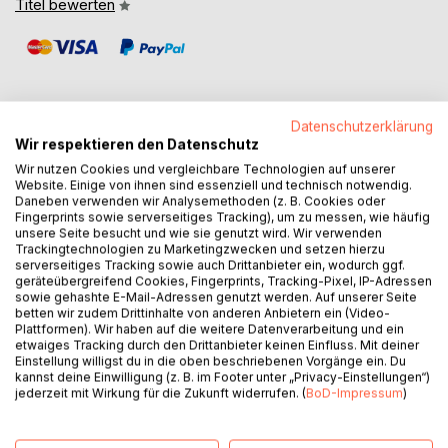
Titel bewerten
Datenschutzerklärung
Wir respektieren den Datenschutz
BESCHREIBUNG
Wir nutzen Cookies und vergleichbare Technologien auf unserer
Website. Einige von ihnen sind essenziell und technisch notwendig.
Daneben verwenden wir Analysemethoden (z. B. Cookies oder
Kannst auch du dir deinen Alltag ohne Snacks so gar nicht
Fingerprints sowie serverseitiges Tracking), um zu messen, wie häufig
unsere Seite besucht und wie sie genutzt wird. Wir verwenden
vorstellen?
Trackingtechnologien zu Marketingzwecken und setzen hierzu
Suchst du kleine Tipps, um dein Verhalten und deine
serverseitiges Tracking sowie auch Drittanbieter ein, wodurch ggf.
Verhältnisse langfristig umzustellen?
geräteübergreifend Cookies, Fingerprints, Tracking-Pixel, IP-Adressen
sowie gehashte E-Mail-Adressen genutzt werden. Auf unserer Seite
Oder suchst du kreative Inspirationen für schnelle,
betten wir zudem Drittinhalte von anderen Anbietern ein (Video-
ausgewogene Snacks, die mit deinen Zielen vereinbar
Plattformen). Wir haben auf die weitere Datenverarbeitung und ein
sind?
etwaiges Tracking durch den Drittanbieter keinen Einfluss. Mit deiner
Dann könnte dieses Büchlein als Teil der Reihe:
Einstellung willigst du in die oben beschriebenen Vorgänge ein. Du
kannst deine Einwilligung (z. B. im Footer unter „Privacy-Einstellungen“)
jederzeit mit Wirkung für die Zukunft widerrufen. (
BoD-Impressum
)
"SO DO IT - Mein kleiner Rezeptebaukasten"
genau das Richtige für dich sein.