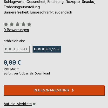
Schlagworte: Gesundheit, Ernährung, Rezepte, Snacks,
Ernährungsumstellung
Barrierefreiheit: Eingeschränkt zugänglich
Bewertung::
0%
0
Bewertungen
erhältlich als:
BUCH
16,99 €
E-BOOK
9,99 €
9,99 €
inkl. MwSt.
sofort verfügbar als Download
IN DEN WARENKORB
Auf die Merkliste