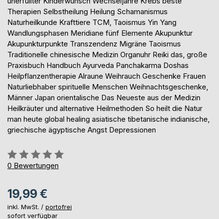
unerfüllter Kinderwunsch Wechseljahre Krebs beste
Therapien Selbstheilung Heilung Schamanismus
Naturheilkunde Krafttiere TCM, Taoismus Yin Yang
Wandlungsphasen Meridiane fünf Elemente Akupunktur
Akupunkturpunkte Transzendenz Migräne Taoismus
Traditionelle chinesische Medizin Organuhr Reiki das, große
Praxisbuch Handbuch Ayurveda Panchakarma Doshas
Heilpflanzentherapie Alraune Weihrauch Geschenke Frauen
Naturliebhaber spirituelle Menschen Weihnachtsgeschenke,
Männer Japan orientalische Das Neueste aus der Medizin
Heilkräuter und alternative Heilmethoden So heilt die Natur
man heute global healing asiatische tibetanische indianische,
griechische ägyptische Angst Depressionen
Bewertung::
0%
0
Bewertungen
19,99 €
inkl. MwSt. /
portofrei
sofort verfügbar