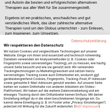
und Autorin die besten und erfolgreichsten alternativen
Therapien aus aller Welt für Sie zusammengestellt.
Ergebnis ist ein praktisches, anschauliches und gut
verständliches Werk, das über zahlreiche alternative
Therapien rund um den Globus unterrichtet - zum Einlesen,
zum Inspirieren, zum Umsetzen.
Datenschutzerklärung
Sie finden ausführliche Kapitel zu folgenden Themen
Wir respektieren den Datenschutz
Wir nutzen Cookies und vergleichbare Technologien auf unserer
- Versöhnung von Schulmedizin und Naturheilkunde
Website. Einige von ihnen sind essenziell und technisch notwendig.
- Wie entsteht Krankheit
Daneben verwenden wir Analysemethoden (z. B. Cookies oder
Fingerprints sowie serverseitiges Tracking), um zu messen, wie häufig
- Heilung ist möglich
unsere Seite besucht und wie sie genutzt wird. Wir verwenden
- Traditionelle Chinesische Medizin
Trackingtechnologien zu Marketingzwecken und setzen hierzu
- Akupunktur
serverseitiges Tracking sowie auch Drittanbieter ein, wodurch ggf.
geräteübergreifend Cookies, Fingerprints, Tracking-Pixel, IP-Adressen
- Schamanismus und Krafttiere
sowie gehashte E-Mail-Adressen genutzt werden. Auf unserer Seite
- Reiki - Die alte japanische Kunst des Handauflegens
betten wir zudem Drittinhalte von anderen Anbietern ein (Video-
- Heilende Musik aus dem Orient
Plattformen). Wir haben auf die weitere Datenverarbeitung und ein
etwaiges Tracking durch den Drittanbieter keinen Einfluss. Mit deiner
- Beduinenmedizin
Einstellung willigst du in die oben beschriebenen Vorgänge ein. Du
- Räucherwerk aus dem Orient
kannst deine Einwilligung (z. B. im Footer unter „Privacy-Einstellungen“)
- Heilpflanzentherapie
jederzeit mit Wirkung für die Zukunft widerrufen. (
BoD-Impressum
)