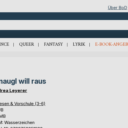
Über BoD
NCE
QUEER
FANTASY
LYRIK
E-BOOK-ANGEB
augl will raus
rea Leyerer
lesen & Vorschule (3-6)
UB
 MB
: Wasserzeichen