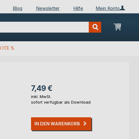
Blog
Newsletter
Hilfe
Mein Konto
Mein Wa
OTE %
7,49 €
inkl. MwSt.
sofort verfügbar als Download
IN DEN WARENKORB