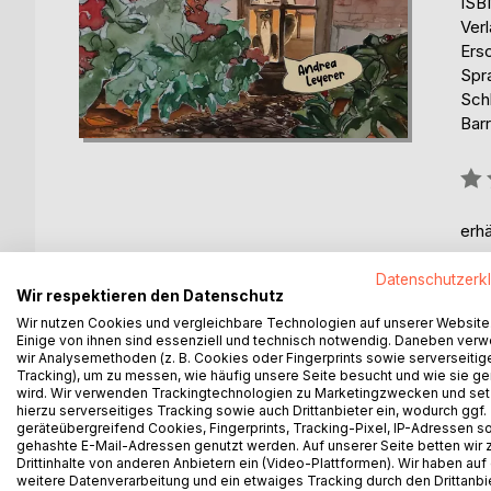
ISB
Ver
Ers
Spr
Sch
Barr
Bew
0%
erhä
Datenschutzerk
Wir respektieren den Datenschutz
Wir nutzen Cookies und vergleichbare Technologien auf unserer Website
Einige von ihnen sind essenziell und technisch notwendig. Daneben ver
wir Analysemethoden (z. B. Cookies oder Fingerprints sowie serverseitig
BESCHREIBUNG
AUTOR/IN
PRESSES
Tracking), um zu messen, wie häufig unsere Seite besucht und wie sie ge
wird. Wir verwenden Trackingtechnologien zu Marketingzwecken und se
hierzu serverseitiges Tracking sowie auch Drittanbieter ein, wodurch ggf.
Smaugl will raus - ein Buch für alle, die manchmal 
geräteübergreifend Cookies, Fingerprints, Tracking-Pixel, IP-Adressen s
gehashte E-Mail-Adressen genutzt werden. Auf unserer Seite betten wir
Drittinhalte von anderen Anbietern ein (Video-Plattformen). Wir haben auf
Es handelt von einem Kater, der dringend nach dr
weitere Datenverarbeitung und ein etwaiges Tracking durch den Drittanbi