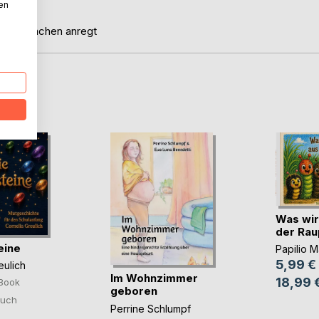
st.
nen
um mitmachen anregt
D
Was wir
der Ra
eine
Papilio 
5,99 €
eulich
Im Wohnzimmer
18,99 
Book
geboren
uch
Perrine Schlumpf