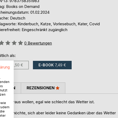
N-13: 9783758351983
lag: Books on Demand
cheinungsdatum: 01.02.2024
ache: Deutsch
lagworte: Kinderbuch, Katze, Vorlesebuch, Kater, Covid
ierefreiheit: Eingeschränkt zugänglich
ertung::
0
Bewertungen
ltlich als:
BUCH
19,50 €
E-BOOK
7,49 €
lärung
.
wenden
es
TIMMEN
REZENSIONEN
nutzt
tzen
einfach raus wollen, egal wie schlecht das Wetter ist.
owie
 zudem
 die
aussen möchte, sich aber leider keine Gedanken über das Wetter
eter