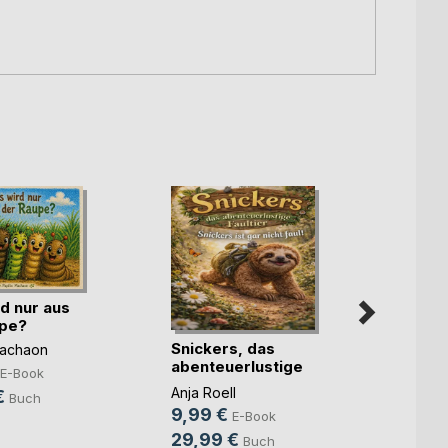
d nur aus
upe?
Snickers, das
Ein We
Machaon
abenteuerlustige
Brigitt
E-Book
Faultier
Anja Roell
6,99
€
Buch
9,99 €
E-Book
9,99
29,99 €
Buch