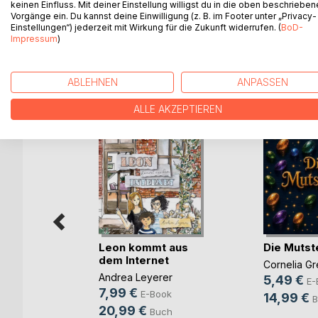
gemacht hat - das leider ausgesprochen schlecht i
keinen Einfluss. Mit deiner Einstellung willigst du in die oben beschriebe
Vorgänge ein. Du kannst deine Einwilligung (z. B. im Footer unter „Privacy-
Einstellungen“) jederzeit mit Wirkung für die Zukunft widerrufen. (
BoD-
Ein Vorlesebuch für Kinder von 0-5, das Kinder z
Impressum
)
ABLEHNEN
ANPASSEN
WEITERE TITEL BEI
Bo
ALLE AKZEPTIEREN
Leon kommt aus
Die Mutst
dem Internet
Cornelia Gr
Andrea Leyerer
5,49 €
E-
ges
7,99 €
E-Book
14,99 €
B
20,99 €
Buch