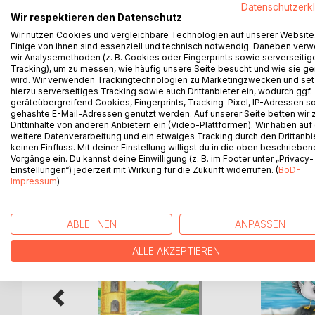
Freunde haben nun alle
Datenschutzerk
Hände voll zu tun, ihr geliebtes Linneland vor Arm
Wir respektieren den Datenschutz
zu retten. Können vielleicht die rätselhaften Wort
Wir nutzen Cookies und vergleichbare Technologien auf unserer Website
von Schätzen versteckter Magie sprechen, helfe
Einige von ihnen sind essenziell und technisch notwendig. Daneben ver
wir Analysemethoden (z. B. Cookies oder Fingerprints sowie serverseitig
Der Drache indes, tief unter der Erde in seiner neu
Tracking), um zu messen, wie häufig unsere Seite besucht und wie sie ge
nicht in seinen ersehnten Schlaf. Es ist seine inner
wird. Wir verwenden Trackingtechnologien zu Marketingzwecken und se
nicht schlafen lässt. Schließlich fasst er einen E
hierzu serverseitiges Tracking sowie auch Drittanbieter ein, wodurch ggf.
geräteübergreifend Cookies, Fingerprints, Tracking-Pixel, IP-Adressen s
sich auf den Weg nach oben, zurück nach Linnela
gehashte E-Mail-Adressen genutzt werden. Auf unserer Seite betten wir
Drittinhalte von anderen Anbietern ein (Video-Plattformen). Wir haben auf
weitere Datenverarbeitung und ein etwaiges Tracking durch den Drittanbi
keinen Einfluss. Mit deiner Einstellung willigst du in die oben beschriebe
Vorgänge ein. Du kannst deine Einwilligung (z. B. im Footer unter „Privacy-
WEITERE TITEL BEI
Bo
Einstellungen“) jederzeit mit Wirkung für die Zukunft widerrufen. (
BoD-
Impressum
)
ABLEHNEN
ANPASSEN
ALLE AKZEPTIEREN