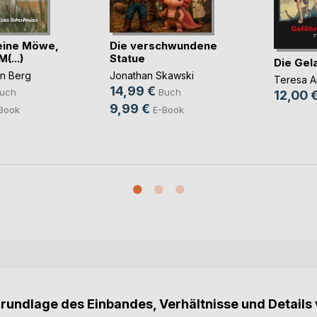
kleine Möwe,
Die verschwundene
(...)
Statue
Die Gel
en Berg
Jonathan Skawski
Teresa A
14,99 €
uch
Buch
12,00 
9,99 €
Book
E-Book
Grundlage des Einbandes, Verhältnisse und Details 