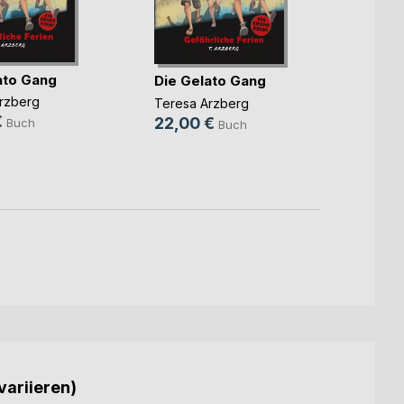
Maja 
Gehei
ato Gang
Die Gelato Gang
Bergh
Thorst
rzberg
Teresa Arzberg
14,5
€
22,00 €
Buch
Buch
6,49
variieren)