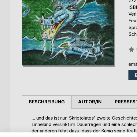
272
ISB
Ver
Ers
Spr
Sch
Bew
0%
erhä
BESCHREIBUNG
AUTOR/IN
PRESSES
... und das ist nun Skriptolates' zweite Geschichte
Linneland versinkt im Dauerregen und eine schlec
der anderen führt dazu, dass der König seine Kraft 