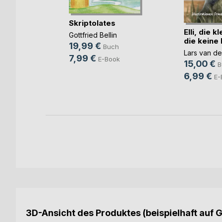
Skriptolates
Elli, die 
Gottfried Bellin
hichten
die keine M
19,99 €
Buch
Lars van d
7,99 €
E-Book
15,00 €
B
ch
6,99 €
E-
ok
3D-Ansicht des Produktes (beispielhaft auf 