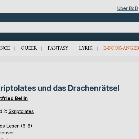
Über BoD
NCE
QUEER
FANTASY
LYRIK
E-BOOK-ANGEB
riptolates und das Drachenrätsel
tfried Bellin
d 2:
Skriptolates
tes Lesen (6-8)
dcover