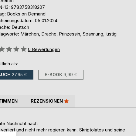
 Seiten
N-13: 9783758318207
lag: Books on Demand
cheinungsdatum: 05.01.2024
ache: Deutsch
lagworte: Märchen, Drache, Prinzessin, Spannung, lustig
ertung::
0
Bewertungen
ltlich als:
BUCH
27,95 €
E-BOOK
9,99 €
TIMMEN
REZENSIONEN
:
hte Nachricht nach
verliert und nicht mehr regieren kann. Skriptolates und seine