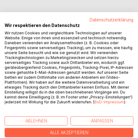
Datenschutzerklärung
Wir respektieren den Datenschutz
BESCHREIBUNG
Wir nutzen Cookies und vergleichbare Technologien auf unserer
Website. Einige von ihnen sind essenziell und technisch notwendig.
Daneben verwenden wir Analysemethoden (z. B. Cookies oder
Gedichte und Bilder im Dazwischensein - an einem Ort
Fingerprints sowie serverseitiges Tracking), um zu messen, wie häufig
allein oder zu zweit. In einem Schwebezustand, fremd und
unsere Seite besucht und wie sie genutzt wird. Wir verwenden
Trackingtechnologien zu Marketingzwecken und setzen hierzu
vertraut zugleich. Nuancen des Daseins im Lauf des Alltags
serverseitiges Tracking sowie auch Drittanbieter ein, wodurch ggf.
und des Unterwegsseins. Nuancen, die in der wachsamen
geräteübergreifend Cookies, Fingerprints, Tracking-Pixel, IP-Adressen
Gegenwärtigkeit des Autors stets im Bewusstsein zu sein
sowie gehashte E-Mail-Adressen genutzt werden. Auf unserer Seite
betten wir zudem Drittinhalte von anderen Anbietern ein (Video-
scheinen. In den Gedichten werden sie benannt und ins
Plattformen). Wir haben auf die weitere Datenverarbeitung und ein
(Gegen-)Licht geholt. Sie laden ein zu einem Dialog mit
etwaiges Tracking durch den Drittanbieter keinen Einfluss. Mit deiner
denjenigen, die sich in ihre bannende Textur vertiefen
Einstellung willigst du in die oben beschriebenen Vorgänge ein. Du
kannst deine Einwilligung (z. B. im Footer unter „Privacy-Einstellungen“)
mögen. Es sind Verlautbarungen eines Ich in und zwischen
jederzeit mit Wirkung für die Zukunft widerrufen. (
BoD-Impressum
)
den Zeilen.
ABLEHNEN
ANPASSEN
AUTOR/IN
ALLE AKZEPTIEREN