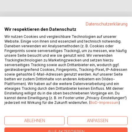
Datenschutzerklärung
BESCHREIBUNG
Wir respektieren den Datenschutz
Wir nutzen Cookies und vergleichbare Technologien auf unserer
Website. Einige von ihnen sind essenziell und technisch notwendig.
Seit vielen Jahren wird weltweit darüber diskutiert, ob es
Daneben verwenden wir Analysemethoden (z. B. Cookies oder
sich bei Poker um ein Glücks- oder Geschicklichkeitsspiel
Fingerprints sowie serverseitiges Tracking), um zu messen, wie häufig
handelt.
unsere Seite besucht und wie sie genutzt wird. Wir verwenden
Trackingtechnologien zu Marketingzwecken und setzen hierzu
serverseitiges Tracking sowie auch Drittanbieter ein, wodurch ggf.
Wenngleich sich die Judikatur in besonderem Maße mit
geräteübergreifend Cookies, Fingerprints, Tracking-Pixel, IP-Adressen
dieser Thematik auseinandersetzt, und dabei von einem
sowie gehashte E-Mail-Adressen genutzt werden. Auf unserer Seite
betten wir zudem Drittinhalte von anderen Anbietern ein (Video-
kausalen Zusammenhang zwischen den Spielkomponenten
Plattformen). Wir haben auf die weitere Datenverarbeitung und ein
(Glück/Geschick) und dem Spielresultat ausgeht, hält sich
etwaiges Tracking durch den Drittanbieter keinen Einfluss. Mit deiner
die Sportwissenschaft als Vertreter der
Einstellung willigst du in die oben beschriebenen Vorgänge ein. Du
kannst deine Einwilligung (z. B. im Footer unter „Privacy-Einstellungen“)
Geschicklichkeitsspiele diesbezüglich bedeckt.
jederzeit mit Wirkung für die Zukunft widerrufen. (
BoD-Impressum
)
In vorliegender Arbeit wird aufgezeigt, dass – entgegen der
juristischen Definition – nicht der absolute Glücksanteil des
ABLEHNEN
ANPASSEN
Spiels, sondern der relative Geschicklichkeitsvorteil eines
Spielers, das akkurate Maß für die Kategorisierung von
ALLE AKZEPTIEREN