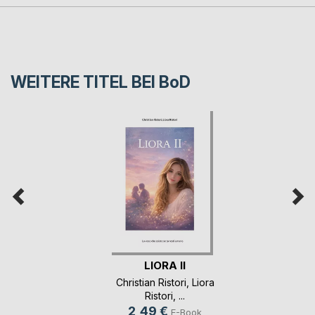
WEITERE TITEL BEI
BoD
LIORA II
Christian Ristori
,
Liora
Ristori
, ...
2,49 €
E-Book