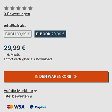
Bewertung::
0%
0
Bewertungen
erhältlich als:
BUCH
39,99 €
E-BOOK
29,99 €
29,99 €
inkl. MwSt.
sofort verfügbar als Download
IN DEN WARENKORB
Auf die Merkliste
Titel bewerten