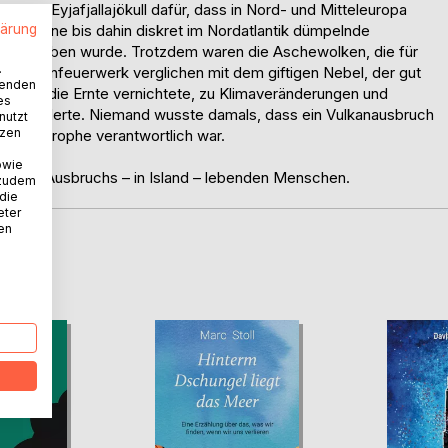
r dem Eyjafjallajökull dafür, dass in Nord- und Mitteleuropa
lärung
hen eine bis dahin diskret im Nordatlantik dümpelnde
s verschoben wurde. Trotzdem waren die Aschewolken, die für
.
nur Bühnenfeuerwerk verglichen mit dem giftigen Nebel, der gut
wenden
kelte, die Ernte vernichtete, zu Klimaveränderungen und
es
en forderte. Niemand wusste damals, dass ein Vulkanausbruch
nutzt
tzen
ie Katastrophe verantwortlich war.
owie
rt des Ausbruchs – in Island – lebenden Menschen.
 zudem
 die
eter
nen
D