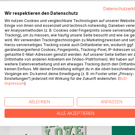
Im April 2010 sorgte der Ausbruch des Vulkans unte
Datenschutzerk
Tausende von Flügen ausfielen und für wenige Woc
Wir respektieren den Datenschutz
Inselrepublik in das Zentrum medialen Interesse
Wir nutzen Cookies und vergleichbare Technologien auf unserer Website
kurze Zeit die technisierte Welt in Atem hielten, 
Einige von ihnen sind essenziell und technisch notwendig. Daneben ver
zwei Jahrhunderte zuvor Europa für Monate verdun
wir Analysemethoden (z. B. Cookies oder Fingerprints sowie serverseitig
Hungersnöten führte und zigtausend Menschenleb
Tracking), um zu messen, wie häufig unsere Seite besucht und wie sie ge
wird. Wir verwenden Trackingtechnologien zu Marketingzwecken und se
auf einer tausend Kilometer entfernten Insel für d
hierzu serverseitiges Tracking sowie auch Drittanbieter ein, wodurch ggf.
geräteübergreifend Cookies, Fingerprints, Tracking-Pixel, IP-Adressen s
Dieser Roman beschreibt die Schicksale der am O
gehashte E-Mail-Adressen genutzt werden. Auf unserer Seite betten wir
Drittinhalte von anderen Anbietern ein (Video-Plattformen). Wir haben auf
weitere Datenverarbeitung und ein etwaiges Tracking durch den Drittanbi
keinen Einfluss. Mit deiner Einstellung willigst du in die oben beschriebe
Vorgänge ein. Du kannst deine Einwilligung (z. B. im Footer unter „Privacy-
Einstellungen“) jederzeit mit Wirkung für die Zukunft widerrufen. (
BoD-
WEITERE TITEL BEI
Bo
Impressum
)
ABLEHNEN
ANPASSEN
ALLE AKZEPTIEREN