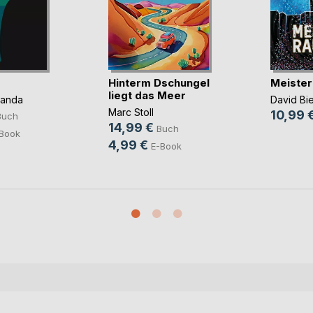
Hinterm Dschungel
Meister
liegt das Meer
panda
David Bi
Marc Stoll
10,99 
Buch
14,99 €
Buch
Book
4,99 €
E-Book