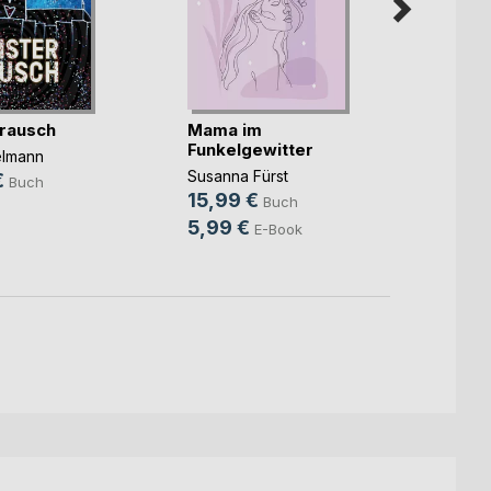
rausch
Mama im
Unter
Funkelgewitter
elmann
Christ
Susanna Fürst
€
14,9
Buch
15,99 €
Buch
9,99
5,99 €
E-Book