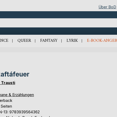
Über BoD
NCE
QUEER
FANTASY
LYRIK
E-BOOK-ANGEB
aftáfeuer
 Trausti
ane & Erzählungen
erback
 Seiten
N-13: 9783939564362