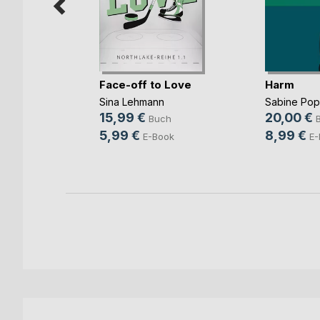
Face-off to Love
Harm
Sina Lehmann
Sabine Po
b und
15,99 €
20,00 €
Buch
ovic
5,99 €
8,99 €
E-Book
E-
ch
ook