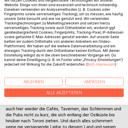
Wir nutzen Cookies und vergleichbare Technologien auf unserer
Website. Einige von ihnen sind essenziell und technisch notwendig.
Daneben verwenden wir Analysemethoden (z. B. Cookies oder
Fingerprints sowie serverseitiges Tracking), um zu messen, wie häufig
unsere Seite besucht und wie sie genutzt wird. Wir verwenden
BESCHREIBUNG
Trackingtechnologien zu Marketingzwecken und setzen hierzu
serverseitiges Tracking sowie auch Drittanbieter ein, wodurch ggf.
geräteübergreifend Cookies, Fingerprints, Tracking-Pixel, IP-Adressen
Wieder hat sich der Autor seine Wahlheimat Griechenland
sowie gehashte E-Mail-Adressen genutzt werden. Auf unserer Seite
betten wir zudem Drittinhalte von anderen Anbietern ein (Video-
vorgenommen. Nach seinen Fremdenführern „An Halkidiki
Plattformen). Wir haben auf die weitere Datenverarbeitung und ein
und Thessaloniki ist mir gelegen“ und „Thessaloniki, meine
etwaiges Tracking durch den Drittanbieter keinen Einfluss. Mit deiner
geliebte Molochin“, der auch in englischer Sprache
Einstellung willigst du in die oben beschriebenen Vorgänge ein. Du
kannst deine Einwilligung (z. B. im Footer unter „Privacy-Einstellungen“)
erschienen ist, beleuchtet dies neue Büchlein des Autors
jederzeit mit Wirkung für die Zukunft widerrufen. (
BoD-Impressum
)
Sommerdomizil: Die Chalkidiki oder auch Halkidiki, genauer
den zweiten Fuß, wie die Griechen es nennen, die Halbinsel
Sithonia, die im Gegensatz zur ersten, Kassandra, vom
ABLEHNEN
ANPASSEN
Massentourismus noch nicht ganz so versaut ist, wie
Hannes Matthiesen anmerkt. Er schildert auch hier mit
ALLE AKZEPTIEREN
großer Hingabe seine mehr oder weniger geheimen Plätze,
wo man ausruhen, sprich chillen kann. Natürlich kommen
auch hier wieder die Cafés, Tavernen, das Schlemmen und
die Pubs nicht zu kurz, die sich entlang der Ostküste bis
hinüber nach Toroni ziehen. Und durch alles schimmert
seine nie versiegende Liebe zu diesem Land und seinen