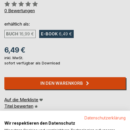
Bewertung::
0%
0
Bewertungen
erhältlich als:
BUCH
16,99 €
E-BOOK
6,49 €
6,49 €
inkl. MwSt.
sofort verfügbar als Download
IN DEN WARENKORB
Auf die Merkliste
Titel bewerten
Datenschutzerklärung
Wir respektieren den Datenschutz