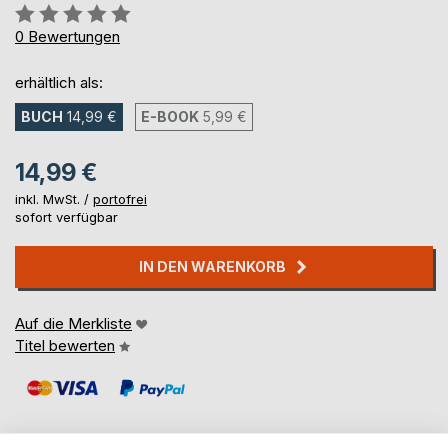
Bewertung::
0%
0
Bewertungen
erhältlich als:
BUCH
14,99 €
E-BOOK
5,99 €
14,99 €
inkl. MwSt. /
portofrei
sofort verfügbar
IN DEN WARENKORB
Auf die Merkliste
Titel bewerten