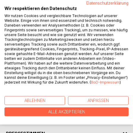
Datenschutzerklärung
Wir respektieren den Datenschutz
BESCHREIBUNG
Wir nutzen Cookies und vergleichbare Technologien auf unserer
Website. Einige von ihnen sind essenziell und technisch notwendig.
Daneben verwenden wir Analysemethoden (z. B. Cookies oder
Fingerprints sowie serverseitiges Tracking), um zu messen, wie häufig
Dieses Buch für Kinder und Erwachsene entstand nach
unsere Seite besucht und wie sie genutzt wird. Wir verwenden
einer wahren Begebenheit.
Trackingtechnologien zu Marketingzwecken und setzen hierzu
Siri, ein hübscher Glatthaar-Foxterrier, wurde im
serverseitiges Tracking sowie auch Drittanbieter ein, wodurch ggf.
geräteübergreifend Cookies, Fingerprints, Tracking-Pixel, IP-Adressen
Bayerischen Wald gefunden und von dort ins Tierheim
sowie gehashte E-Mail-Adressen genutzt werden. Auf unserer Seite
gebracht.
betten wir zudem Drittinhalte von anderen Anbietern ein (Video-
Tierärzte schätzten ihr Alter auf etwa drei Jahre.
Plattformen). Wir haben auf die weitere Datenverarbeitung und ein
etwaiges Tracking durch den Drittanbieter keinen Einfluss. Mit deiner
Unerschrocken und lebhaft in der Natur, ängstlich
Einstellung willigst du in die oben beschriebenen Vorgänge ein. Du
gegenüber Menschen, entwickelte sie sich zu einem
kannst deine Einwilligung (z. B. im Footer unter „Privacy-Einstellungen“)
unbeschwerten Hund.
jederzeit mit Wirkung für die Zukunft widerrufen. (
BoD-Impressum
)
Dieses Bilderbuch schildert Siris Rettung, ihr neues Leben
und ihre abenteuerliche Begegnung mit dem Dachs.
Siri und ihre Freunde sind in Originalabbildungen dargestellt.
ABLEHNEN
ANPASSEN
ALLE AKZEPTIEREN
AUTOR/IN