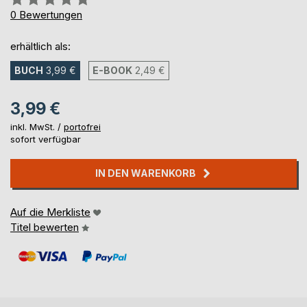
0%
0
Bewertungen
erhältlich als:
BUCH
3,99 €
E-BOOK
2,49 €
3,99 €
inkl. MwSt. /
portofrei
sofort verfügbar
IN DEN WARENKORB
Auf die Merkliste
Titel bewerten