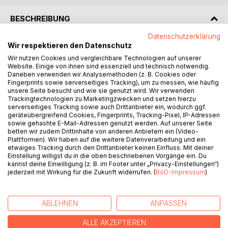
BESCHREIBUNG
Datenschutzerklärung
Wir respektieren den Datenschutz
Donnerstagabend, 19:15 Uhr:
"Such Dir einen Platz im Raum und schreib eine Geschichte
Wir nutzen Cookies und vergleichbare Technologien auf unserer
Website. Einige von ihnen sind essenziell und technisch notwendig.
aus dieser Perspektive. Du hast zwanzig Minuten Zeit."
Daneben verwenden wir Analysemethoden (z. B. Cookies oder
So oder ähnlich begann jede Einheit des Kurses "Kreatives
Fingerprints sowie serverseitiges Tracking), um zu messen, wie häufig
Schreiben". Und forderte die Phantasie der Teilnehmer
unsere Seite besucht und wie sie genutzt wird. Wir verwenden
Trackingtechnologien zu Marketingzwecken und setzen hierzu
immer wieder aufs Neue: eine Geschichte voller
serverseitiges Tracking sowie auch Drittanbieter ein, wodurch ggf.
Geräusche schreiben, eine unbekannte Person beobachten
geräteübergreifend Cookies, Fingerprints, Tracking-Pixel, IP-Adressen
und eine Szene aus ihrem Leben erfinden, den Raum
sowie gehashte E-Mail-Adressen genutzt werden. Auf unserer Seite
betten wir zudem Drittinhalte von anderen Anbietern ein (Video-
zwischen einem vorgegebenen ersten und letzten Satz
Plattformen). Wir haben auf die weitere Datenverarbeitung und ein
füllen, ...
etwaiges Tracking durch den Drittanbieter keinen Einfluss. Mit deiner
Und obwohl jeder dieser Texte für sich oft noch
Einstellung willigst du in die oben beschriebenen Vorgänge ein. Du
kannst deine Einwilligung (z. B. im Footer unter „Privacy-Einstellungen“)
fragmentarisch blieb, formte das Nebeneinander der
jederzeit mit Wirkung für die Zukunft widerrufen. (
BoD-Impressum
)
vielfältigen Ideen ein überraschend stimmungs- und
spannungsvolles Bild.
Davon inspiriert haben die fünf Autoren weitergeschrieben,
ABLEHNEN
ANPASSEN
gefeilt, sortiert und ihre schönsten Texte für diese
Anthologie zusammengestellt.
ALLE AKZEPTIEREN