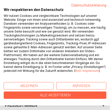
Datenschutzerklärung
Wir respektieren den Datenschutz
BESCHREIBUNG
Wir nutzen Cookies und vergleichbare Technologien auf unserer
Website. Einige von ihnen sind essenziell und technisch notwendig.
Daneben verwenden wir Analysemethoden (z. B. Cookies oder
Schreibt eure Geschichte für dieses Buch. Verschafft uns
Fingerprints sowie serverseitiges Tracking), um zu messen, wie häufig
Gehör, wir sind Millionen. Und überzeugt die Jungen sich
unsere Seite besucht und wie sie genutzt wird. Wir verwenden
Trackingtechnologien zu Marketingzwecken und setzen hierzu
für uns einzusetzen, sie sind die künftigen Alten. Schreibt,
serverseitiges Tracking sowie auch Drittanbieter ein, wodurch ggf.
wie es wirklich ist, zu l e b e n und doch auf Hilfe
geräteübergreifend Cookies, Fingerprints, Tracking-Pixel, IP-Adressen
angewiesen zu sein. Lasst dieses Buch anschwellen auf
sowie gehashte E-Mail-Adressen genutzt werden. Auf unserer Seite
betten wir zudem Drittinhalte von anderen Anbietern ein (Video-
viele Seiten, bis wir a l l e begreifen, was in unserem Land
Plattformen). Wir haben auf die weitere Datenverarbeitung und ein
auf uns zukommt, wenn viele einsam sterben, weil es zu
etwaiges Tracking durch den Drittanbieter keinen Einfluss. Mit deiner
wenige Helfer gibt.
Einstellung willigst du in die oben beschriebenen Vorgänge ein. Du
kannst deine Einwilligung (z. B. im Footer unter „Privacy-Einstellungen“)
Noch können wir das ändern! Andere Länder haben es
jederzeit mit Wirkung für die Zukunft widerrufen. (
BoD-Impressum
)
längst geändert.
Singlesversinken.de
ABLEHNEN
ANPASSEN
AUTOR/IN
ALLE AKZEPTIEREN
PRESSESTIMMEN