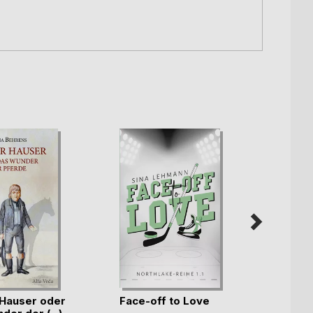
Hauser oder
Face-off to Love
Harm