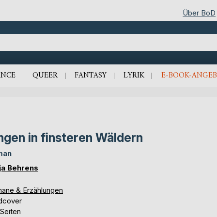
Über BoD
NCE
QUEER
FANTASY
LYRIK
E-BOOK-ANGEB
ngen in finsteren Wäldern
man
ja Behrens
ane & Erzählungen
dcover
 Seiten