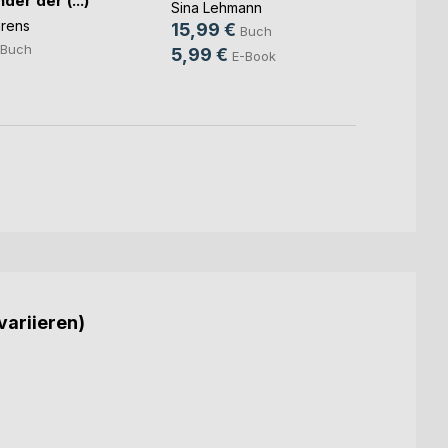
er der (...)
Sina Lehmann
Sabin
hrens
15,99 €
20,0
Buch
Buch
5,99 €
8,99
E-Book
variieren)