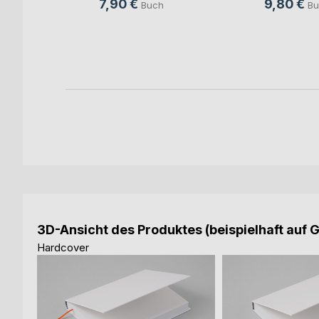
7,90 €
9,80 €
Buch
Bu
h
ok
3D-Ansicht des Produktes (beispielhaft auf 
Hardcover