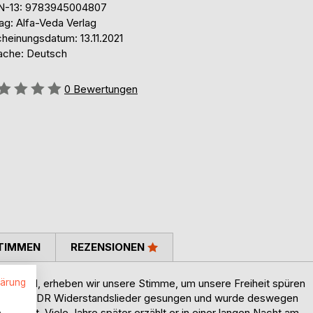
N-13: 9783945004807
ag: Alfa-Veda Verlag
cheinungsdatum: 13.11.2021
ache: Deutsch
ertung::
0
Bewertungen
TIMMEN
REZENSIONEN
lärung
ald wird, erheben wir unsere Stimme, um unsere Freiheit spüren
t in der DDR Widerstands­lieder gesungen und wurde deswegen
.
ffamiert. Viele Jahre später erzählt er in einer langen Nacht am