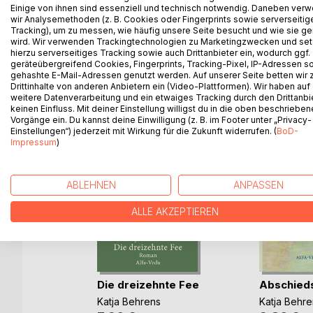
Einige von ihnen sind essenziell und technisch notwendig. Daneben ver
Strand von Puerto Rico, wie er sich langsam wiede
wir Analysemethoden (z. B. Cookies oder Fingerprints sowie serverseitig
Ausgrenzung in der Kindheit verinnerlicht hatte.
Tracking), um zu messen, wie häufig unsere Seite besucht und wie sie ge
wird. Wir verwenden Trackingtechnologien zu Marketingzwecken und se
hierzu serverseitiges Tracking sowie auch Drittanbieter ein, wodurch ggf.
geräteübergreifend Cookies, Fingerprints, Tracking-Pixel, IP-Adressen s
gehashte E-Mail-Adressen genutzt werden. Auf unserer Seite betten wir
Drittinhalte von anderen Anbietern ein (Video-Plattformen). Wir haben auf
WEITERE TITEL BEI
Bo
weitere Datenverarbeitung und ein etwaiges Tracking durch den Drittanbi
keinen Einfluss. Mit deiner Einstellung willigst du in die oben beschriebe
Vorgänge ein. Du kannst deine Einwilligung (z. B. im Footer unter „Privacy-
Einstellungen“) jederzeit mit Wirkung für die Zukunft widerrufen. (
BoD-
Impressum
)
ABLEHNEN
ANPASSEN
ALLE AKZEPTIEREN
Die dreizehnte Fee
Abschied
Katja Behrens
Katja Behre