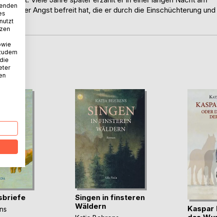
wenden
r von der Angst befreit hat, die er durch die Einschüchterung und
es
nutzt
tzen
owie
 zudem
 die
D
eter
nen
sbriefe
Singen in finsteren
Wäldern
Kaspar 
ns