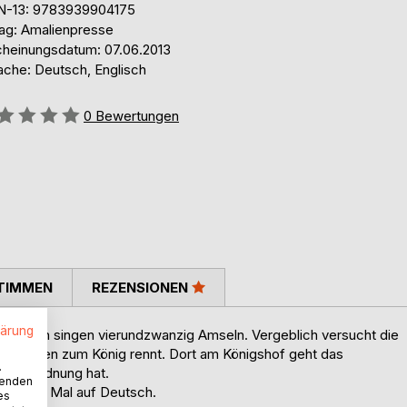
N-13: 9783939904175
lag: Amalienpresse
cheinungsdatum: 07.06.2013
ache: Deutsch, Englisch
ertung::
0
Bewertungen
TIMMEN
REZENSIONEN
lärung
uchen singen vierundzwanzig Amseln. Vergeblich versucht die
dem Kuchen zum König rennt. Dort am Königshof geht das
.
seine Ordnung hat.
wenden
 ersten Mal auf Deutsch.
es