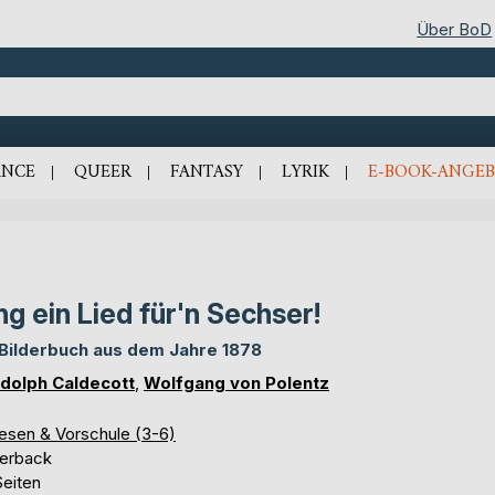
Über BoD
NCE
QUEER
FANTASY
LYRIK
E-BOOK-ANGEB
ng ein Lied für'n Sechser!
 Bilderbuch aus dem Jahre 1878
dolph Caldecott
,
Wolfgang von Polentz
lesen & Vorschule (3-6)
erback
Seiten