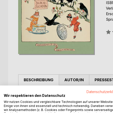
ISB
Ver
Ers
Spr
Bew
0%
BESCHREIBUNG
AUTOR/IN
PRESSES
Datenschutzerk
Wunder über Wunder: Aus dem frischgebackenen K
Wir respektieren den Datenschutz
Familie den eifrigen Vater festzuhalten, der mit 
Wir nutzen Cookies und vergleichbare Technologien auf unserer Website
Durcheinander weiter – bis am Ende wieder alles 
Einige von ihnen sind essenziell und technisch notwendig. Daneben ver
Das berühmte Bilderbuch aus dem Jahre 1878 zum
wir Analysemethoden (z. B. Cookies oder Fingerprints sowie serverseitig