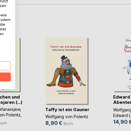
nutzt
tzen
owie
D
 zudem
 die
eter
nen
chen und
Edward
jaren (...)
Abente
Vorstel(.
Taffy ist ein Gauner
Afanassjew
,
Wolfgang
on Polentz
,
Edward L
Wolfgang von Polentz
14,90 
8,90 €
uch
Buch