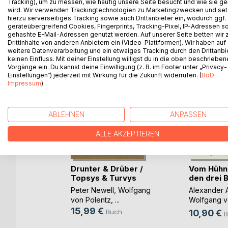
Tracking), um zu messen, wie häufig unsere Seite besucht und wie sie ge
wird. Wir verwenden Trackingtechnologien zu Marketingzwecken und se
hierzu serverseitiges Tracking sowie auch Drittanbieter ein, wodurch ggf.
geräteübergreifend Cookies, Fingerprints, Tracking-Pixel, IP-Adressen s
WEITERE TITEL BEI
Bo
gehashte E-Mail-Adressen genutzt werden. Auf unserer Seite betten wir
Drittinhalte von anderen Anbietern ein (Video-Plattformen). Wir haben auf
weitere Datenverarbeitung und ein etwaiges Tracking durch den Drittanbi
keinen Einfluss. Mit deiner Einstellung willigst du in die oben beschriebe
Vorgänge ein. Du kannst deine Einwilligung (z. B. im Footer unter „Privacy-
Einstellungen“) jederzeit mit Wirkung für die Zukunft widerrufen. (
BoD-
Impressum
)
ABLEHNEN
ANPASSEN
ALLE AKZEPTIEREN
alle
Drunter & Drüber /
Vom Hühn
Topsys & Turvys
den drei Bo
ok
Peter Newell
,
Wolfgang
Alexander 
von Polentz
, ...
Wolfgang v
...
15,99 €
Buch
10,90 €
B