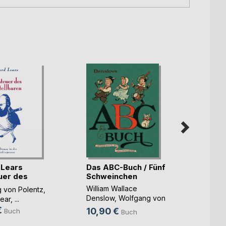
 Lears
Das ABC-Buch / Fünf
uer des
Schweinchen
..)
Ich k
William Wallace
 von Polentz
,
Stille
Denslow
,
Wolfgang von
ear
, ...
Polentz
, ...
€
10,90 €
Wolfga
Buch
Buch
8,90