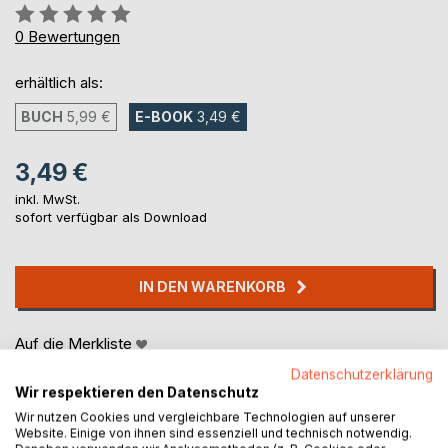
Bewertung::
0%
0
Bewertungen
erhältlich als:
BUCH
5,99 €
E-BOOK
3,49 €
3,49 €
inkl. MwSt.
sofort verfügbar als Download
IN DEN WARENKORB
Auf die Merkliste
Titel bewerten
Datenschutzerklärung
Wir respektieren den Datenschutz
Wir nutzen Cookies und vergleichbare Technologien auf unserer
Website. Einige von ihnen sind essenziell und technisch notwendig.