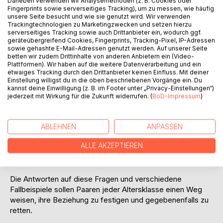
Daneben verwenden wir Analysemethoden (z. B. Cookies oder
Fingerprints sowie serverseitiges Tracking), um zu messen, wie häufig
unsere Seite besucht und wie sie genutzt wird. Wir verwenden
Trackingtechnologien zu Marketingzwecken und setzen hierzu
serverseitiges Tracking sowie auch Drittanbieter ein, wodurch ggf.
BESCHREIBUNG
geräteübergreifend Cookies, Fingerprints, Tracking-Pixel, IP-Adressen
sowie gehashte E-Mail-Adressen genutzt werden. Auf unserer Seite
betten wir zudem Drittinhalte von anderen Anbietern ein (Video-
Sind WIR noch zu retten?
Plattformen). Wir haben auf die weitere Datenverarbeitung und ein
etwaiges Tracking durch den Drittanbieter keinen Einfluss. Mit deiner
Ein Wegweiser durch
Einstellung willigst du in die oben beschriebenen Vorgänge ein. Du
Beziehungskrisen.
kannst deine Einwilligung (z. B. im Footer unter „Privacy-Einstellungen“)
jederzeit mit Wirkung für die Zukunft widerrufen. (
BoD-Impressum
)
Der Journalist Wolfgang Förster hat Partnerschaften
durchleuchtet und analysiert. Wieso lieben wir? Wie
entwickelt sich eine Beziehung? Wie entstehen Krisen und
ABLEHNEN
ANPASSEN
was kann man nachhaltig dagegen tun? Wann ist es besser,
ALLE AKZEPTIEREN
eine Beziehung zu beenden? Und was muss dabei
beachtet werden?
Die Antworten auf diese Fragen und verschiedene
Fallbeispiele sollen Paaren jeder Altersklasse einen Weg
weisen, ihre Beziehung zu festigen und gegebenenfalls zu
retten.