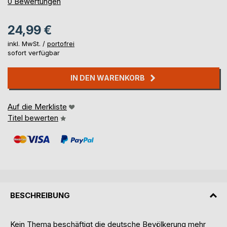
0%
0
Bewertungen
24,99 €
inkl. MwSt. /
portofrei
sofort verfügbar
IN DEN WARENKORB
Auf die Merkliste
Titel bewerten
BESCHREIBUNG
Kein Thema beschäftigt die deutsche Bevölkerung mehr