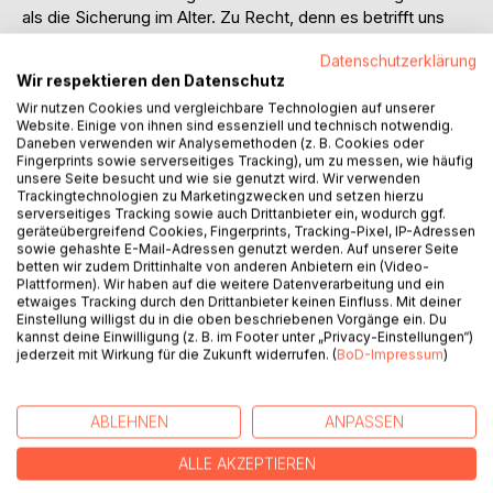
als die Sicherung im Alter. Zu Recht, denn es betrifft uns
alle. Der bekannte Satz von Norbert Blüm im Jahre 1986
Datenschutzerklärung
brennt sich in die Köpfe der Gesellschaft. „Die Rente ist
Wir respektieren den Datenschutz
sicher“, so hieß es damals.
Heute sieht das schon anders aus. Die Bundesregierung
Wir nutzen Cookies und vergleichbare Technologien auf unserer
Website. Einige von ihnen sind essenziell und technisch notwendig.
warnt seit Jahren, die gesetzliche Rente reiche nicht aus.
Daneben verwenden wir Analysemethoden (z. B. Cookies oder
Man solle private Zusatzversicherungen abschließen, um
Fingerprints sowie serverseitiges Tracking), um zu messen, wie häufig
der Altersarmut zu entgehen.
unsere Seite besucht und wie sie genutzt wird. Wir verwenden
Trackingtechnologien zu Marketingzwecken und setzen hierzu
Zinsen, Rendite, Zulagen und andere Begriffe drehen sich
serverseitiges Tracking sowie auch Drittanbieter ein, wodurch ggf.
um das Thema Rente. Mithilfe ständig neuer
geräteübergreifend Cookies, Fingerprints, Tracking-Pixel, IP-Adressen
Rentengesetze und Reformen versucht die Regierung den
sowie gehashte E-Mail-Adressen genutzt werden. Auf unserer Seite
betten wir zudem Drittinhalte von anderen Anbietern ein (Video-
Bürgern eine Absicherung im Alter zu ermöglichen. Doch
Plattformen). Wir haben auf die weitere Datenverarbeitung und ein
wo liegen die Schwierigkeiten, eine stabile und nachhaltige
etwaiges Tracking durch den Drittanbieter keinen Einfluss. Mit deiner
Alterssicherung für alle Bürger der Bundesrepublik zu
Einstellung willigst du in die oben beschriebenen Vorgänge ein. Du
kannst deine Einwilligung (z. B. im Footer unter „Privacy-Einstellungen“)
gewährleisten? Warum gibt es zahlreiche Altersarmut in
jederzeit mit Wirkung für die Zukunft widerrufen. (
BoD-Impressum
)
einem so reichen Land?
Diese Arbeit soll einen Einblick in die Entstehung der
Alterssicherungssysteme in Deutschland geben und
ABLEHNEN
ANPASSEN
welche Anpassungen hinsichtlich des demografischen
Wandels vorgenommen wurden. Von zentraler Bedeutung
ALLE AKZEPTIEREN
ist dabei die Frage, wie die Bundesregierung künftig das