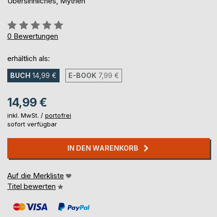
Übersinnliches, Mythen
Bewertung::
0%
0
Bewertungen
erhältlich als:
BUCH
14,99 €
E-BOOK
7,99 €
14,99 €
inkl. MwSt. /
portofrei
sofort verfügbar
IN DEN WARENKORB
Auf die Merkliste
Titel bewerten