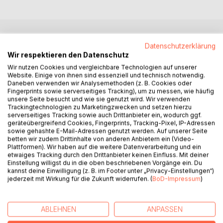
BESCHREIBUNG
Datenschutzerklärung
Wir respektieren den Datenschutz
Wir nutzen Cookies und vergleichbare Technologien auf unserer
Uralte Briefe,
Website. Einige von ihnen sind essenziell und technisch notwendig.
ein mystischer Wald
Daneben verwenden wir Analysemethoden (z. B. Cookies oder
Fingerprints sowie serverseitiges Tracking), um zu messen, wie häufig
und eine verschollene Frau.
unsere Seite besucht und wie sie genutzt wird. Wir verwenden
Trackingtechnologien zu Marketingzwecken und setzen hierzu
Welches Geheimnis verbirgt sich dahinter?
serverseitiges Tracking sowie auch Drittanbieter ein, wodurch ggf.
geräteübergreifend Cookies, Fingerprints, Tracking-Pixel, IP-Adressen
sowie gehashte E-Mail-Adressen genutzt werden. Auf unserer Seite
Eine Dame, die mit Bäumen redet, ein Herr, der völlig in
betten wir zudem Drittinhalte von anderen Anbietern ein (Video-
seinem Leid vergeht, und ein Rentnerehepaar; ihre
Plattformen). Wir haben auf die weitere Datenverarbeitung und ein
etwaiges Tracking durch den Drittanbieter keinen Einfluss. Mit deiner
Schicksale treffen im Café am Meer zusammen. Henriette
Einstellung willigst du in die oben beschriebenen Vorgänge ein. Du
und ihr Gemahl, Edgar, kuren jedes Jahr an der Ostsee. Ihr
kannst deine Einwilligung (z. B. im Footer unter „Privacy-Einstellungen“)
größtes Vergnügen besteht darin, die Eigenarten der
jederzeit mit Wirkung für die Zukunft widerrufen. (
BoD-Impressum
)
anderen Gäste säuerlich zu kommentieren. In diesem Jahr
bringen die Gerüchte um die mystische "Weiße Frau", die
im nahen Gespensterwald ums Leben gekommen sein soll,
ABLEHNEN
ANPASSEN
weitere Ablenkung. Sie ahnen nicht, in welche Geschichte