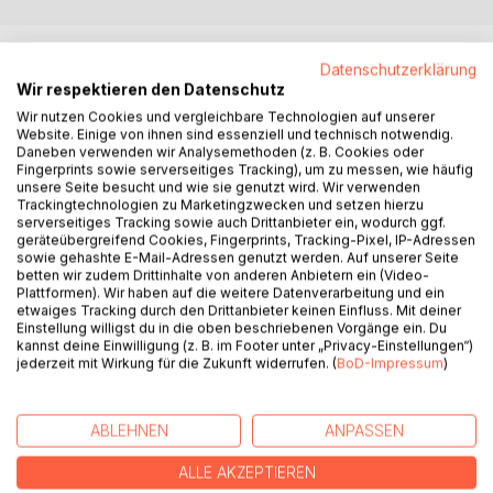
BESCHREIBUNG
Datenschutzerklärung
Wir respektieren den Datenschutz
Mit dem Titel "Siehste, das war nun das Leben"
Wir nutzen Cookies und vergleichbare Technologien auf unserer
Website. Einige von ihnen sind essenziell und technisch notwendig.
beschreiben die Autoren Adolf und Marius Bill das
Daneben verwenden wir Analysemethoden (z. B. Cookies oder
wechselvolle Leben der Familie Bill in den Wirren des
Fingerprints sowie serverseitiges Tracking), um zu messen, wie häufig
zwanzigsten Jahrhunderts und ihre "Wanderung" durch
unsere Seite besucht und wie sie genutzt wird. Wir verwenden
Trackingtechnologien zu Marketingzwecken und setzen hierzu
Europa, von Böhmen über Galizien und Warthegau nach
serverseitiges Tracking sowie auch Drittanbieter ein, wodurch ggf.
Sachsen-Anhalt. Der 120 Seiten starke Band, mit vielen,
geräteübergreifend Cookies, Fingerprints, Tracking-Pixel, IP-Adressen
teils farbigen Abbildungen illustriert, zeigt die warmherzig
sowie gehashte E-Mail-Adressen genutzt werden. Auf unserer Seite
betten wir zudem Drittinhalte von anderen Anbietern ein (Video-
und eindrücklich erzählte Geschichte der Familie Bill. Es
Plattformen). Wir haben auf die weitere Datenverarbeitung und ein
handelt sich dabei jedoch nicht einfach um eine
etwaiges Tracking durch den Drittanbieter keinen Einfluss. Mit deiner
Familiengeschichte. Die Autoren ließen die wechselvolle
Einstellung willigst du in die oben beschriebenen Vorgänge ein. Du
kannst deine Einwilligung (z. B. im Footer unter „Privacy-Einstellungen“)
deutsche und europäische Geschichte am Beispiel Ihrer
jederzeit mit Wirkung für die Zukunft widerrufen. (
BoD-Impressum
)
Familie lebendig werden. Die spannenden Wendungen in
der Familiengeschichte ab 1823 bildeten zugleich eine
lange Spanne der Zeitgeschichte ab, die dem Leser auch
ABLEHNEN
ANPASSEN
auf der Basis von teils mündlich überlieferten Erzählungen
und Berichten nahe gebracht werden.
ALLE AKZEPTIEREN