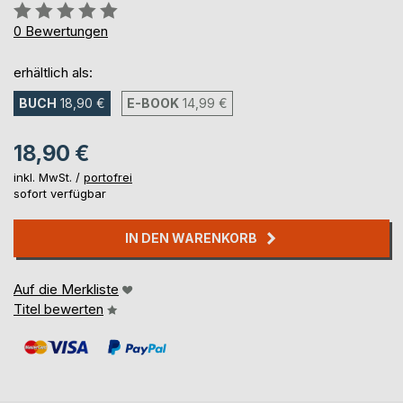
Bewertung::
0%
0
Bewertungen
erhältlich als:
BUCH
18,90 €
E-BOOK
14,99 €
18,90 €
inkl. MwSt. /
portofrei
sofort verfügbar
IN DEN WARENKORB
Auf die Merkliste
Titel bewerten