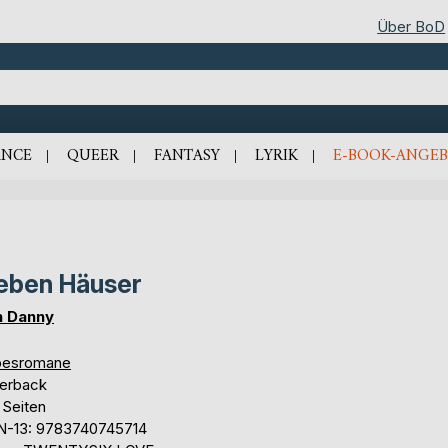
Über BoD
NCE
QUEER
FANTASY
LYRIK
E-BOOK-ANGEB
eben Häuser
n Danny
besromane
erback
 Seiten
N-13: 9783740745714