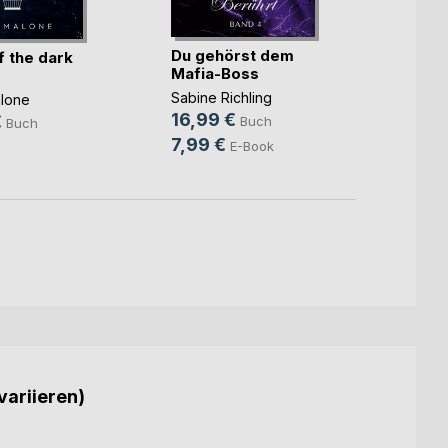
Du gehörst dem
Die In
f the dark
Mafia-Boss
Amru
Sabine Richling
Nina A
lone
16,99 €
16,9
€
Buch
Buch
7,99 €
8,99
E-Book
variieren)