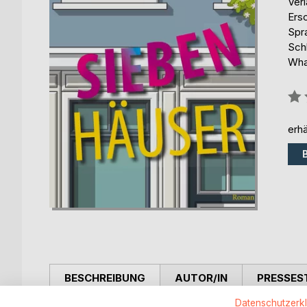
Ver
Ers
Spr
Sch
Wha
Bew
0%
erhä
BESCHREIBUNG
AUTOR/IN
PRESSES
Datenschutzerk