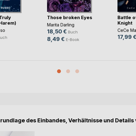
Truly
Those broken Eyes
Battle o
 Harem)
Knight
Marita Darling
sso
CeCe Ma
18,50 €
Buch
17,99 
uch
8,49 €
E-Book
Grundlage des Einbandes, Verhältnisse und Details 