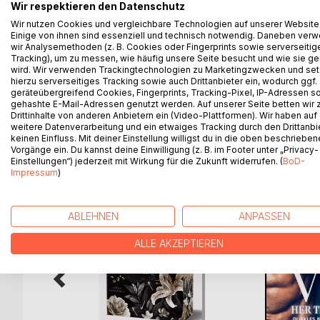
Florian Herfurth träumt schon sein ganzes Leben 
Wir respektieren den Datenschutz
schließlich kommen seine Frau und er mit ihren J
Wir nutzen Cookies und vergleichbare Technologien auf unserer Website
Einige von ihnen sind essenziell und technisch notwendig. Daneben ver
71jährige Ingrid Leitner, die sieben Häuser besitzt
wir Analysemethoden (z. B. Cookies oder Fingerprints sowie serverseitig
Häuser von ihr erben soll, weil Leitner auf Norder
Tracking), um zu messen, wie häufig unsere Seite besucht und wie sie ge
Auf der Urlaubsinsel beginnt nun ein Abenteuer, b
wird. Wir verwenden Trackingtechnologien zu Marketingzwecken und se
Rettung eines Menschen, eine Liebe auf den erst
hierzu serverseitiges Tracking sowie auch Drittanbieter ein, wodurch ggf.
geräteübergreifend Cookies, Fingerprints, Tracking-Pixel, IP-Adressen s
gehashte E-Mail-Adressen genutzt werden. Auf unserer Seite betten wir
Drittinhalte von anderen Anbietern ein (Video-Plattformen). Wir haben auf
weitere Datenverarbeitung und ein etwaiges Tracking durch den Drittanbi
keinen Einfluss. Mit deiner Einstellung willigst du in die oben beschriebe
WEITERE TITEL BEI
Bo
Vorgänge ein. Du kannst deine Einwilligung (z. B. im Footer unter „Privacy-
Einstellungen“) jederzeit mit Wirkung für die Zukunft widerrufen. (
BoD-
Impressum
)
ABLEHNEN
ANPASSEN
ALLE AKZEPTIEREN