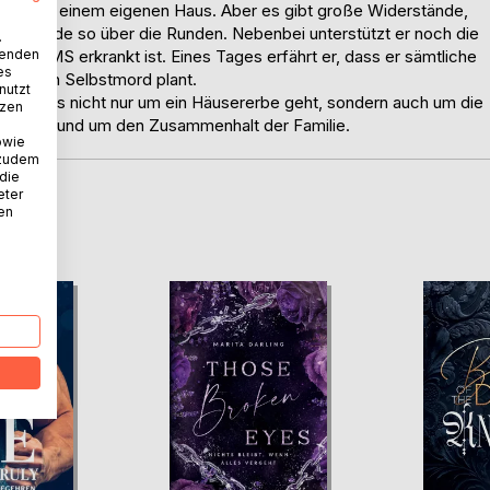
lang von einem eigenen Haus. Aber es gibt große Widerstände,
obs gerade so über die Runden. Nebenbei unterstützt er noch die
.
wenden
 und an MS erkrankt ist. Eines Tages erfährt er, dass er sämtliche
es
ney einen Selbstmord plant.
nutzt
ei dem es nicht nur um ein Häusererbe geht, sondern auch um die
tzen
en Blick und um den Zusammenhalt der Familie.
owie
 zudem
 die
eter
nen
D