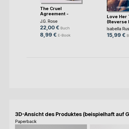
The Cruel
Agreement -
the
Love Her 
Gestohlen vo(...)
J.G. Rose
(Reverse
22,00 €
Buch
een
Isabella Ru
8,99 €
15,99 €
E-Book
h
B
ok
3D-Ansicht des Produktes (beispielhaft auf 
Paperback