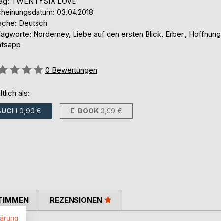
lag: TWENTYSIX LOVE
cheinungsdatum: 03.04.2018
ache: Deutsch
lagworte: Norderney, Liebe auf den ersten Blick, Erben, Hoffnung
tsapp
ertung::
0
Bewertungen
ltlich als:
BUCH
9,99 €
E-BOOK
3,99 €
TIMMEN
REZENSIONEN
lärung