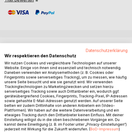
BESCHREIBUNG
Datenschutzerklärung
Wir respektieren den Datenschutz
Die packende, unterhaltsame und zugleich nachdenklich
Wir nutzen Cookies und vergleichbare Technologien auf unserer
stimmende Lektüre von Francine Kamroon vermittelt neue
Website. Einige von ihnen sind essenziell und technisch notwendig.
Daneben verwenden wir Analysemethoden (z. B. Cookies oder
Pers-pektiven und zeigt zugleich, was uns Menschen alle
Fingerprints sowie serverseitiges Tracking), um zu messen, wie häufig
gleichermaßen in unserem Leben wichtig ist. Der Titel
unsere Seite besucht und wie sie genutzt wird. Wir verwenden
handelt von ihrer autobiografischen Erzählung, die ihre
Trackingtechnologien zu Marketingzwecken und setzen hierzu
serverseitiges Tracking sowie auch Drittanbieter ein, wodurch ggf.
Lebensgeschichte, ihre Suche nach Identität und
geräteübergreifend Cookies, Fingerprints, Tracking-Pixel, IP-Adressen
Zugehörigkeit sowie die schmerzliche Erfahrung des
sowie gehashte E-Mail-Adressen genutzt werden. Auf unserer Seite
Verlusts und Verschwindens ihrer Geschwister schildert.
betten wir zudem Drittinhalte von anderen Anbietern ein (Video-
Plattformen). Wir haben auf die weitere Datenverarbeitung und ein
Die "Million" im Titel steht sym-bolisch für die unzähligen
etwaiges Tracking durch den Drittanbieter keinen Einfluss. Mit deiner
Fragen, die ihr durch das Verschwinden ihrer Geschwister
Einstellung willigst du in die oben beschriebenen Vorgänge ein. Du
hinterlassen wurden. Sowie für die Gefühlen, die das
kannst deine Einwilligung (z. B. im Footer unter „Privacy-Einstellungen“)
jederzeit mit Wirkung für die Zukunft widerrufen. (
BoD-Impressum
)
Verschwinden ihrer Geschwister in ihr ausgelöst hat. Auf