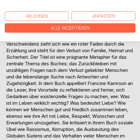
der Suche nach Antworten sieht sich die Autorin einer
Millionen Gefahren und Abendteuer ausgeliefert. Und sie
ABLEHNEN
ANPASSEN
trifft die unterschiedlichen Menschen: Ihre Oma Josephine,
ihren Großvater Simon, Simon´s letzte und sechste
ALLE AKZEPTIEREN
Ehefrau, die Nonne Iraine, den Russen Rostislav, den sie
heiratet, ihre Schwiegermutter Klara. Das Motiv des
Verschwindens zieht sich wie ein roter Faden durch die
Erzählung und steht für den Verlust von Familie, Heimat und
Sicherheit. Der Titel ist eine prägnante Metapher für das
zentrale Thema des Buches: das Zurückbleiben mit
unzähligen Fragen nach dem Verlust geliebter Menschen
und die lebenslange Suche nach Antworten und
Zugehörigkeit. In dem Buch appelliert Francine Kamroon an
die Leser, ihre Vorurteile zu reflektieren und ferner, sich
Gedanken über existenzielle Fragen zu machen, wie: Was
ist im Leben wirklich wichtig? Was bedeutet Liebe? Wie
können wir Menschen gut und friedlich zusammen leben,
ebenso wie ihre Art mit Liebe, Respekt, Wünschen und
Erwartungen umzugehen. Sie kritisiert in ihrem Buch soziale
Übel wie Rassismus, Korruption, die Ausbeutung des
Globalen Südens und das Verhalten vieler Menschen im