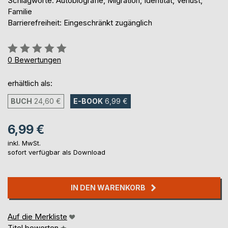
Schlagworte: Autobiografie, Migration, Identität, Verlust,
Familie
Barrierefreiheit: Eingeschränkt zugänglich
Bewertung::
0%
0
Bewertungen
erhältlich als:
BUCH
24,60 €
E-BOOK
6,99 €
6,99 €
inkl. MwSt.
sofort verfügbar als Download
IN DEN WARENKORB
Auf die Merkliste
Titel bewerten