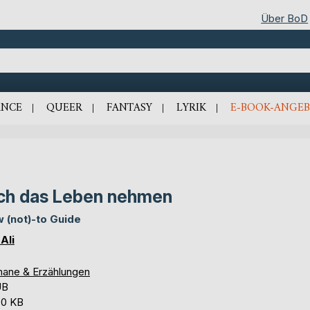
Über BoD
NCE
QUEER
FANTASY
LYRIK
E-BOOK-ANGEB
ch das Leben nehmen
 (not)-to Guide
Ali
ane & Erzählungen
UB
,0 KB