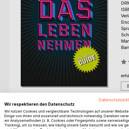
DRM
ISB
Ver
Ers
Spr
Sch
Man
Barr
Bew
0%
erhä
Datenschutzerk
Wir respektieren den Datenschutz
Wir nutzen Cookies und vergleichbare Technologien auf unserer Website
BESCHREIBUNG
AUTOR/IN
PRESSES
Einige von ihnen sind essenziell und technisch notwendig. Daneben ver
wir Analysemethoden (z. B. Cookies oder Fingerprints sowie serverseitig
Tracking), um zu messen, wie häufig unsere Seite besucht und wie sie ge