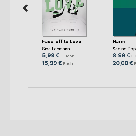
mme im
Face-off to Love
Harm
Sina Lehmann
Sabine Po
ok
5,99 €
8,99 €
E-Book
E-
h
15,99 €
20,00 €
Buch