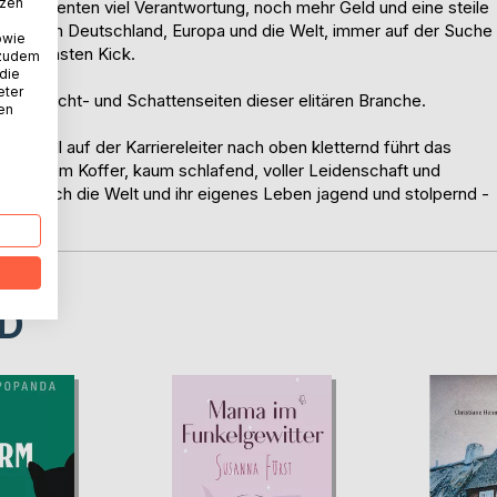
tzen
Absolventen viel Verantwortung, noch mehr Geld und eine steile
uer durch Deutschland, Europa und die Welt, immer auf der Suche
owie
em nächsten Kick.
 zudem
 die
eter
f die Licht- und Schattenseiten dieser elitären Branche.
nen
d schnell auf der Karriereleiter nach oben kletternd führt das
 aus dem Koffer, kaum schlafend, voller Leidenschaft und
r durch die Welt und ihr eigenes Leben jagend und stolpernd -
D