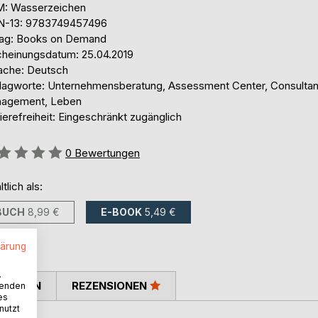
: Wasserzeichen
N-13: 9783749457496
lag: Books on Demand
cheinungsdatum: 25.04.2019
ache: Deutsch
lagworte: Unternehmensberatung, Assessment Center, Consultan
agement, Leben
ierefreiheit: Eingeschränkt zugänglich
ertung::
0
Bewertungen
ltlich als:
BUCH
8,99 €
E-BOOK
5,49 €
lärung
.
TIMMEN
REZENSIONEN
wenden
es
nutzt