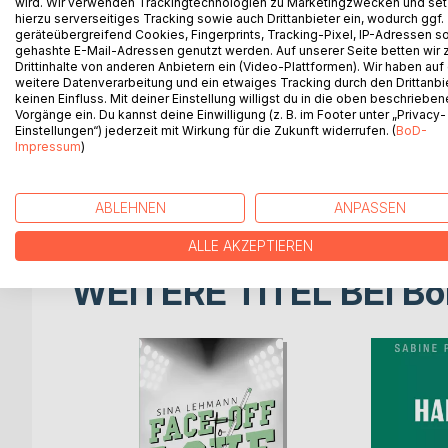
wird. Wir verwenden Trackingtechnologien zu Marketingzwecken und se
Beratungshäuser versprechen jungen, ehrgeizigen 
hierzu serverseitiges Tracking sowie auch Drittanbieter ein, wodurch ggf.
Karriere. Blutjunge Menschen jetten von nun an q
geräteübergreifend Cookies, Fingerprints, Tracking-Pixel, IP-Adressen s
nach dem nächsten Deal, dem nächsten Bonus, d
gehashte E-Mail-Adressen genutzt werden. Auf unserer Seite betten wir
Drittinhalte von anderen Anbietern ein (Video-Plattformen). Wir haben auf
weitere Datenverarbeitung und ein etwaiges Tracking durch den Drittanbi
Dieser Debütroman hält einfach mal drauf. Drauf au
keinen Einfluss. Mit deiner Einstellung willigst du in die oben beschriebe
Vorgänge ein. Du kannst deine Einwilligung (z. B. im Footer unter „Privacy-
Einstellungen“) jederzeit mit Wirkung für die Zukunft widerrufen. (
BoD-
Frau Dr. Taylor, Anfang 30, Single, blond, smart un
Impressum
)
Leben einer kosmopolitischen Nomadin. Ein Leben
Ehrgeiz von einem zum nächsten Assessment Cente
immer 24/7.
ABLEHNEN
ANPASSEN
ALLE AKZEPTIEREN
WEITERE TITEL BEI
Bo