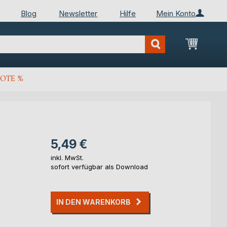
Blog
Newsletter
Hilfe
Mein Konto
Mein Wa
OTE %
5,49 €
inkl. MwSt.
sofort verfügbar als Download
IN DEN WARENKORB