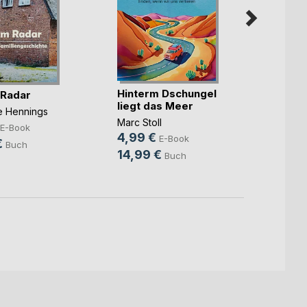
Hinterm Dschungel
Die ka
 Radar
liegt das Meer
Benjam
ne Hennings
Marc Stoll
7,99
E-Book
4,99 €
E-Book
10,9
€
Buch
14,99 €
Buch