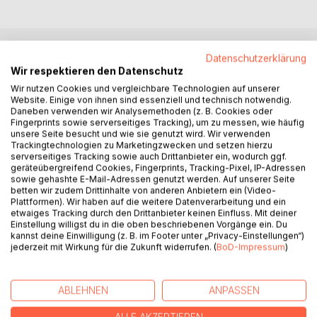
Datenschutzerklärung
BESCHREIBUNG
Wir respektieren den Datenschutz
Wir nutzen Cookies und vergleichbare Technologien auf unserer
Website. Einige von ihnen sind essenziell und technisch notwendig.
Short Stories with AI is a curated anthology of speculative
Daneben verwenden wir Analysemethoden (z. B. Cookies oder
fiction that explores the evolving relationship between
Fingerprints sowie serverseitiges Tracking), um zu messen, wie häufig
artificial intelligence and the human condition. The stories
unsere Seite besucht und wie sie genutzt wird. Wir verwenden
Trackingtechnologien zu Marketingzwecken und setzen hierzu
span diverse settings, from dystopian megacities and
serverseitiges Tracking sowie auch Drittanbieter ein, wodurch ggf.
steampunk empires to derelict space stations and isolated
geräteübergreifend Cookies, Fingerprints, Tracking-Pixel, IP-Adressen
agrarian colonies, yet remain thematically unified by a
sowie gehashte E-Mail-Adressen genutzt werden. Auf unserer Seite
betten wir zudem Drittinhalte von anderen Anbietern ein (Video-
central concern: what happens when machines begin to
Plattformen). Wir haben auf die weitere Datenverarbeitung und ein
feel, remember, or dream?
etwaiges Tracking durch den Drittanbieter keinen Einfluss. Mit deiner
Einstellung willigst du in die oben beschriebenen Vorgänge ein. Du
kannst deine Einwilligung (z. B. im Footer unter „Privacy-Einstellungen“)
Through the voices of robots, androids, simulation workers,
jederzeit mit Wirkung für die Zukunft widerrufen. (
BoD-Impressum
)
and memory engineers, the collection examines questions
of autonomy, emotion, ethics, and the boundaries of
sentience. Each story is crafted to function both as an
ABLEHNEN
ANPASSEN
individual narrative and as a fragment of a larger
philosophical inquiry into identity, consciousness, and the