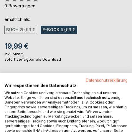
0%
0
Bewertungen
erhältlich als:
BUCH
29,99 €
E-BOOK
19,99 €
19,99 €
inkl. MwSt.
sofort verfügbar als Download
IN DEN WARENKORB
Datenschutzerklärung
Wir respektieren den Datenschutz
Wir nutzen Cookies und vergleichbare Technologien auf unserer
Auf die Merkliste
Website. Einige von ihnen sind essenziell und technisch notwendig.
Daneben verwenden wir Analysemethoden (z. B. Cookies oder
Titel bewerten
Fingerprints sowie serverseitiges Tracking), um zu messen, wie häufig
unsere Seite besucht und wie sie genutzt wird. Wir verwenden
Trackingtechnologien zu Marketingzwecken und setzen hierzu
serverseitiges Tracking sowie auch Drittanbieter ein, wodurch ggf.
geräteübergreifend Cookies, Fingerprints, Tracking-Pixel, IP-Adressen
sowie gehashte E-Mail-Adressen genutzt werden. Auf unserer Seite