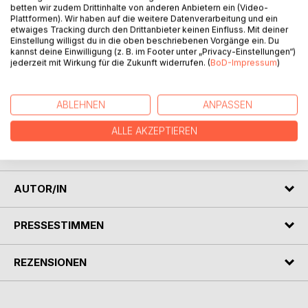
betten wir zudem Drittinhalte von anderen Anbietern ein (Video-
Plattformen). Wir haben auf die weitere Datenverarbeitung und ein
etwaiges Tracking durch den Drittanbieter keinen Einfluss. Mit deiner
BESCHREIBUNG
Einstellung willigst du in die oben beschriebenen Vorgänge ein. Du
kannst deine Einwilligung (z. B. im Footer unter „Privacy-Einstellungen“)
jederzeit mit Wirkung für die Zukunft widerrufen. (
BoD-Impressum
)
Shopbetreiber finden in diesem Handbuch für den
Praxiseinsatz genau die Unterstützung, die sie für die
ABLEHNEN
ANPASSEN
sichere und erfolgreiche Arbeit mit Shopware 5 brauchen:
konkrete Problemstellungen und nachvollziehbare
ALLE AKZEPTIEREN
Lösungen in anschaulichen Schritt-für-Schritt-Anleitungen
mit zahlreichen Abbildungen.
AUTOR/IN
PRESSESTIMMEN
REZENSIONEN