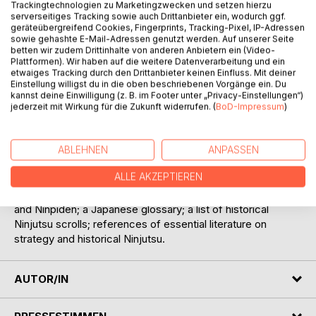
Trackingtechnologien zu Marketingzwecken und setzen hierzu
serverseitiges Tracking sowie auch Drittanbieter ein, wodurch ggf.
geräteübergreifend Cookies, Fingerprints, Tracking-Pixel, IP-Adressen
sowie gehashte E-Mail-Adressen genutzt werden. Auf unserer Seite
BESCHREIBUNG
betten wir zudem Drittinhalte von anderen Anbietern ein (Video-
Plattformen). Wir haben auf die weitere Datenverarbeitung und ein
etwaiges Tracking durch den Drittanbieter keinen Einfluss. Mit deiner
Einstellung willigst du in die oben beschriebenen Vorgänge ein. Du
Shôninki (1681) is a historical testimony written by authentic
kannst deine Einwilligung (z. B. im Footer unter „Privacy-Einstellungen“)
Japanese ninja bearing witness to the strategy and
jederzeit mit Wirkung für die Zukunft widerrufen. (
BoD-Impressum
)
philosophy of these famous warriors. After the first
Shôninki translation into German in 2004, this re-edited full
translation additionally features: An introduction about the
ABLEHNEN
ANPASSEN
general situation of Ninjutsu treatises; an extended analysis
ALLE AKZEPTIEREN
of Shôninki's background, influences and author; a direct
comparison to other Ninjutsu treatises like Bansenshûkai
and Ninpiden; a Japanese glossary; a list of historical
Ninjutsu scrolls; references of essential literature on
strategy and historical Ninjutsu.
AUTOR/IN