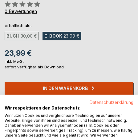
Bewertung::
0%
0
Bewertungen
erhältlich als:
BUCH
30,00 €
E-BOOK
23,99 €
23,99 €
inkl. MwSt.
sofort verfügbar als Download
IN DEN WARENKORB
Datenschutzerklärung
Auf die Merkliste
Wir respektieren den Datenschutz
Titel bewerten
Wir nutzen Cookies und vergleichbare Technologien auf unserer
Website. Einige von ihnen sind essenziell und technisch notwendig.
Daneben verwenden wir Analysemethoden (z. B. Cookies oder
Fingerprints sowie serverseitiges Tracking), um zu messen, wie häufig
unsere Seite besucht und wie sie genutzt wird. Wir verwenden