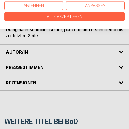
Wer lenkt hier wen und was ist am Ende noch menschlich?
ABLEHNEN
ANPASSEN
ALLE AKZEPTIEREN
Shattered Chains ist ein intensiver Psychothriller über
Abhängigkeit, Identitätskonflikte und den zerstörerischen
Drang nach Kontrolle. Düster, packend und erschütternd bis
zur letzten Seite.
AUTOR/IN
PRESSESTIMMEN
REZENSIONEN
WEITERE TITEL BEI
BoD