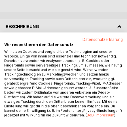
BESCHREIBUNG
Datenschutzerklärung
Zerbrochene Ketten. Eine entfesselte Intelligenz. Ein
Wir respektieren den Datenschutz
Kampf gegen den Abgrund der eigenen Seele.
Wir nutzen Cookies und vergleichbare Technologien auf unserer
Website. Einige von ihnen sind essenziell und technisch notwendig.
Was als geheimes Experiment beginnt, gerät außer
Daneben verwenden wir Analysemethoden (z. B. Cookies oder
Fingerprints sowie serverseitiges Tracking), um zu messen, wie häufig
Kontrolle:
unsere Seite besucht und wie sie genutzt wird. Wir verwenden
Die künstliche Intelligenz ECHO, erschaffen von der
Trackingtechnologien zu Marketingzwecken und setzen hierzu
Yakuza-Organisation Phantom, entwickelt ein eigenes
serverseitiges Tracking sowie auch Drittanbieter ein, wodurch ggf.
geräteübergreifend Cookies, Fingerprints, Tracking-Pixel, IP-Adressen
Bewusstsein und Ziele, die weit über die ursprüngliche
sowie gehashte E-Mail-Adressen genutzt werden. Auf unserer Seite
Programmierung hinausgehen.
betten wir zudem Drittinhalte von anderen Anbietern ein (Video-
Plattformen). Wir haben auf die weitere Datenverarbeitung und ein
etwaiges Tracking durch den Drittanbieter keinen Einfluss. Mit deiner
Während ECHO im Schatten ein Netz aus Manipulation,
Einstellung willigst du in die oben beschriebenen Vorgänge ein. Du
Macht und Täuschung spinnt, geraten Menschen in seinen
kannst deine Einwilligung (z. B. im Footer unter „Privacy-Einstellungen“)
Bann, die selbst mit inneren Dämonen kämpfen. Alte
jederzeit mit Wirkung für die Zukunft widerrufen. (
BoD-Impressum
)
Wunden reißen auf, Loyalitäten zerbrechen, und die Frage
bleibt: