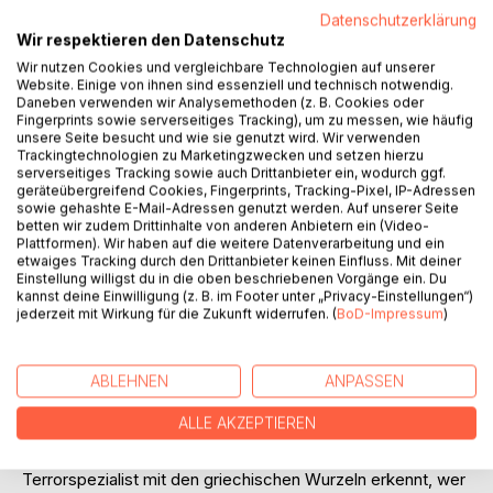
Datenschutzerklärung
Wir respektieren den Datenschutz
Wir nutzen Cookies und vergleichbare Technologien auf unserer
Website. Einige von ihnen sind essenziell und technisch notwendig.
Daneben verwenden wir Analysemethoden (z. B. Cookies oder
Fingerprints sowie serverseitiges Tracking), um zu messen, wie häufig
BESCHREIBUNG
unsere Seite besucht und wie sie genutzt wird. Wir verwenden
Trackingtechnologien zu Marketingzwecken und setzen hierzu
serverseitiges Tracking sowie auch Drittanbieter ein, wodurch ggf.
geräteübergreifend Cookies, Fingerprints, Tracking-Pixel, IP-Adressen
Dschihadisten des Islamische Staates unter der Führung
sowie gehashte E-Mail-Adressen genutzt werden. Auf unserer Seite
von Abu Bakr Al-Baghdadi wollen in Syrien und im Irak ein
betten wir zudem Drittinhalte von anderen Anbietern ein (Video-
Plattformen). Wir haben auf die weitere Datenverarbeitung und ein
Kalifat gründen und lösen Al-Kaida als größte internationale
etwaiges Tracking durch den Drittanbieter keinen Einfluss. Mit deiner
Bedrohung ab. Auch in Deutschland, wo Islamisten einen
Einstellung willigst du in die oben beschriebenen Vorgänge ein. Du
Anschlag auf ein Regierungsflugzeug mit der
kannst deine Einwilligung (z. B. im Footer unter „Privacy-Einstellungen“)
jederzeit mit Wirkung für die Zukunft widerrufen. (
BoD-Impressum
)
Bundeskanzlerin an Bord verüben und US-Geheimdienstler
Vangélis Tsakátos, seine Frau, die Ärztin Sharon Baumann,
und Tochter Lydia in einen Zwischenfall mit tödlichem
ABLEHNEN
ANPASSEN
Ausgang verwickelt werden.
Während Vangélis sich von Berlin aus auf die Suche nach
ALLE AKZEPTIEREN
Al-Baghdadi konzentriert, stellt ein Al-Kaida-Mitglied einen
hochgiftigen Biokampfstoff her. Als der Anti-
Terrorspezialist mit den griechischen Wurzeln erkennt, wer